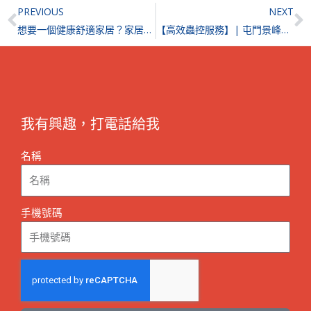
Prev
N
PREVIOUS
NEXT
想要一個健康舒適家居？家居五大致敏原及減少方法你要知！
【高效蟲控服務】| 屯門景峰花園
我有興趣，打電話給我
名稱
手機號碼