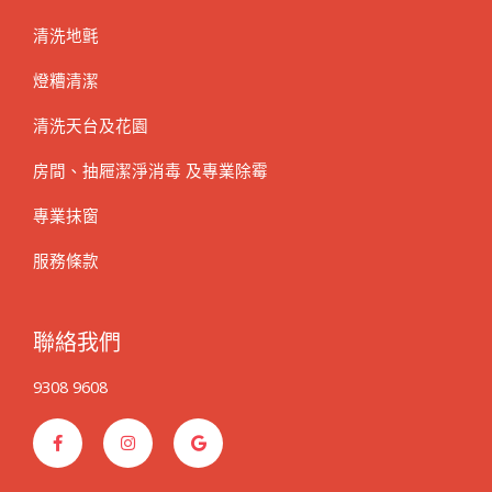
清洗地氈
燈糟清潔
清洗天台及花園
房間、抽屜潔淨消毒 及專業除霉
專業抹窗
服務條款
聯絡我們
9308 9608
F
I
G
a
n
o
c
s
o
e
t
g
b
a
l