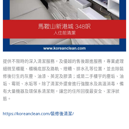
提供不限時的深入清潔服務，及優越的售後跟進服務，專業處理
細微至櫃籠、櫃桶底部及路軌、燈糟、排水孔等位置，並去除裝
修後衍生的灰塵、油漆、英泥及膠漬；或是二手樓宇的塵垢、油
垢、霉斑、水垢等。除了清潔外還會進行強酸水及高溫消毒，備
有大量機器及環保系清潔劑，讓您的住所回復最安全、潔淨狀
態。
https://koreanclean.com/裝修後清潔/