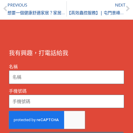
Prev
N
PREVIOUS
NEXT
想要一個健康舒適家居？家居五大致敏原及減少方法你要知！
【高效蟲控服務】| 屯門景峰花園
我有興趣，打電話給我
名稱
手機號碼