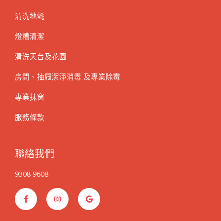
清洗地氈
燈糟清潔
清洗天台及花園
房間、抽屜潔淨消毒 及專業除霉
專業抹窗
服務條款
聯絡我們
9308 9608
F
I
G
a
n
o
c
s
o
e
t
g
b
a
l