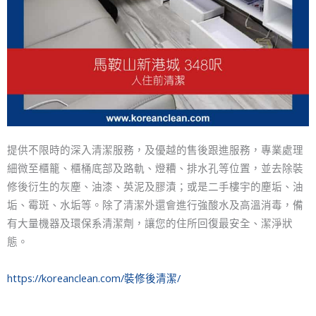
提供不限時的深入清潔服務，及優越的售後跟進服務，專業處理
細微至櫃籠、櫃桶底部及路軌、燈糟、排水孔等位置，並去除裝
修後衍生的灰塵、油漆、英泥及膠漬；或是二手樓宇的塵垢、油
垢、霉斑、水垢等。除了清潔外還會進行強酸水及高溫消毒，備
有大量機器及環保系清潔劑，讓您的住所回復最安全、潔淨狀
態。
https://koreanclean.com/裝修後清潔/