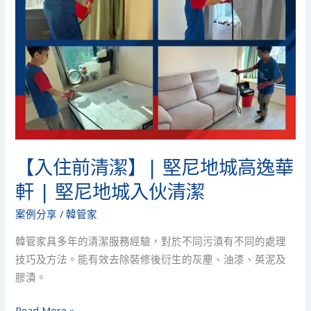
城
高
逸
華
軒
|
堅
尼
地
【入住前清潔】| 堅尼地城高逸華
城
軒 | 堅尼地城入伙清潔
入
伙
案例分享
/
韓管家
清
韓管家具多年的清潔服務經驗，對於不同污漬有不同的處理
潔
技巧及方法。能有效去除裝修後衍生的灰塵、油漆、英泥及
膠漬。
Read More »