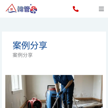
Skip
to
content
案例分享
案例分享
單
位
水
浸
後