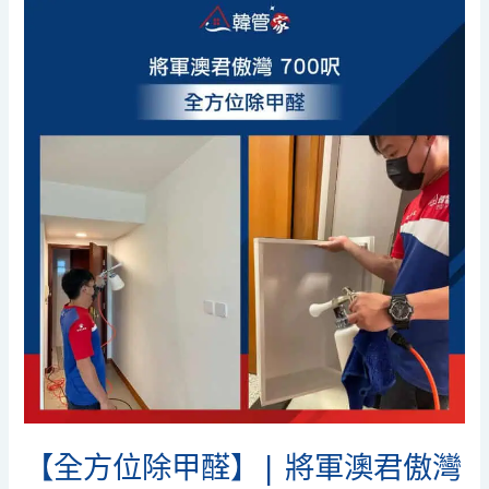
方
位
除
甲
醛】|
將
軍
澳
君
傲
灣
|
將
軍
澳
除
【全方位除甲醛】| 將軍澳君傲灣
甲