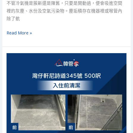
不管冷氣機是簇新還是陳舊，只要是開動過，便會吸進空間
裡的灰塵、水份及空氣污染物。塵垢積存在機器裡或喉管內
除了骯
Read More »
【入
住
前
清
潔】|
灣
仔
軒
尼
詩