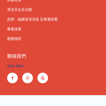
清洗天台及花園
房間、抽屜潔淨消毒 及專業除霉
專業抹窗
服務條款
聯絡我們
9308 9608
F
I
G
a
n
o
c
s
o
e
t
g
b
a
l
o
g
e
o
r
k
a
-
m
f