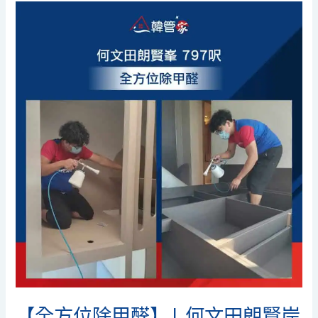
【全
方
位
除
甲
醛】|
何
文
田
朗
賢
岸
|
何
文
田
除
【全方位除甲醛】| 何文田朗賢岸