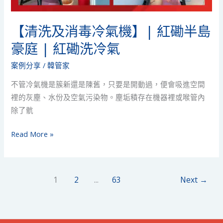
紅
磡
【清洗及消毒冷氣機】| 紅磡半島
洗
豪庭 | 紅磡洗冷氣
冷
氣
案例分享
/
韓管家
不管冷氣機是簇新還是陳舊，只要是開動過，便會吸進空間
裡的灰塵、水份及空氣污染物。塵垢積存在機器裡或喉管內
除了骯
Read More »
1
2
...
63
Next
→