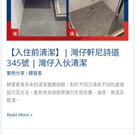
道
345
號
|
灣
仔
入
【入住前清潔】| 灣仔軒尼詩道
伙
345號 | 灣仔入伙清潔
清
潔
案例分享
/
韓管家
韓管家具多年的清潔服務經驗，對於不同污漬有不同的處理
技巧及方法。能有效去除裝修後衍生的灰塵、油漆、英泥及
膠漬。
Read More »