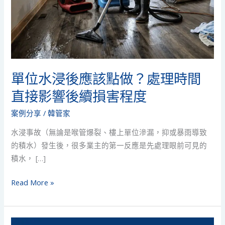
應
該
點
做？
處
理
單位水浸後應該點做？處理時間
時
直接影響後續損害程度
間
直
案例分享
/
韓管家
接
水浸事故（無論是喉管爆裂、樓上單位滲漏，抑或暴雨導致
影
的積水）發生後，很多業主的第一反應是先處理眼前可見的
響
積水， […]
後
續
Read More »
損
害
程
【全
度