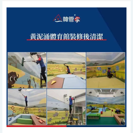
黃
泥
涌
體
育
館
裝
修
後
清
潔
服
務
案
例
|