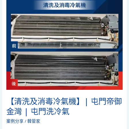
驟
毒
冷
氣
機】|
屯
門
帝
御
金
灣
|
屯
門
【清洗及消毒冷氣機】| 屯門帝御
洗
金灣 | 屯門洗冷氣
冷
氣
案例分享
/
韓管家