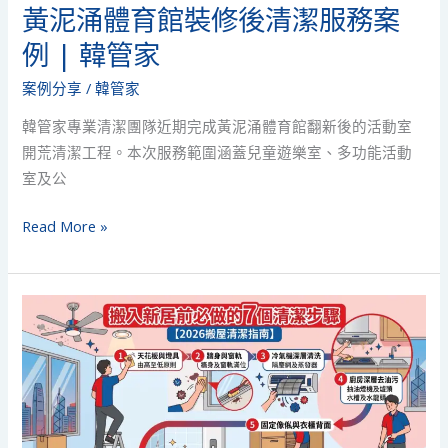
韓
黃泥涌體育館裝修後清潔服務案
管
例 | 韓管家
家
案例分享
/
韓管家
韓管家專業清潔團隊近期完成黃泥涌體育館翻新後的活動室
開荒清潔工程。本次服務範圍涵蓋兒童遊樂室、多功能活動
室及公
Read More »
搬
屋
清
潔
完
整