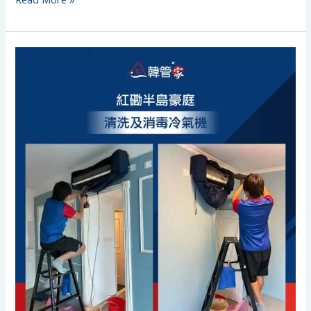
【清
洗
及
消
毒
冷
氣
機】|
紅
磡
半
島
豪
庭
|