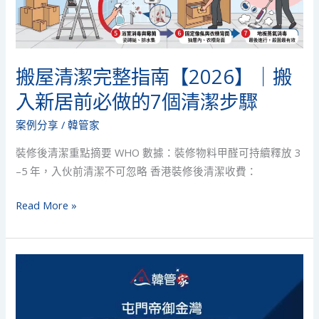
指
南
【2026】
｜
搬屋清潔完整指南【2026】｜搬
搬
入新居前必做的7個清潔步驟
入
新
案例分享
/
韓管家
居
裝修後清潔重點摘要 WHO 數據：裝修物料甲醛可持續釋放 3
前
–5 年，入伙前清潔不可忽略 香港裝修後清潔收費：
必
做
Read More »
的
7
個
【清
清
洗
潔
及
步
消