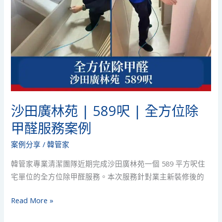
|
全
方
位
除
甲
醛
服
務
沙田廣林苑 | 589呎 | 全方位除
案
甲醛服務案例
例
案例分享
/
韓管家
韓管家專業清潔團隊近期完成沙田廣林苑一個 589 平方呎住
宅單位的全方位除甲醛服務。本次服務針對業主新裝修後的
Read More »