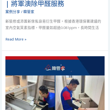
| 將軍澳除甲醛服務
醛
服
案例分享
/
韓管家
務
新裝修或添置新傢俬容易衍生甲醛。根據香港環保署建議的
室內空氣質素指標，甲醛量如超過0.081ppm，長時間生活
Read More »
沙
田
廣
林
苑
|
589
呎