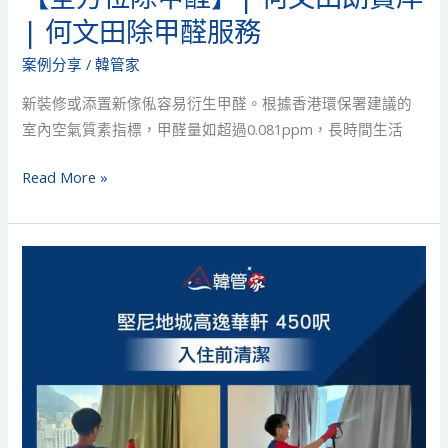
甲
| 何文田除甲醛服務
醛
服
案例分享
/
韓管家
務
新裝修或添置新傢俬容易衍生甲醛。根據香港環保署建議的
室內空氣質素指標，甲醛量如超過0.081ppm，長時間生活
Read More »
【入
住
前
清
潔】|
堅
尼
地