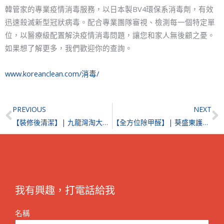
韓管家的專業疫情消毒服務，以日本製BV4環保系消毒劑，有效
迅速殺滅新型冠狀病毒。配合專業團隊審視、檢測每一個特定單
位，以醫療級配置解決疫情消毒問題，讓您和家人無後顧之憂。
如果想了解更多，我們歡迎你的查詢。
www.koreanclean.com/消毒/
Prev
N
PREVIOUS
NEXT
【裝修後清潔】| 九龍灣淘大花園
【全方位除甲醛】| 葵盛東護理安老院
我有興趣，打電話給我
名稱