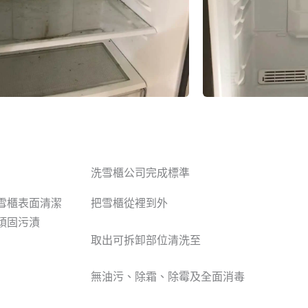
洗雪櫃公司
完成標準
雪櫃表面清潔
把雪櫃從裡到外
頑固污漬
取出可拆卸部位清洗至
無油污、除霜、除霉及全面消毒