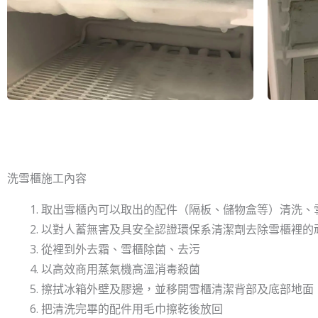
洗雪櫃
​施工內容
取出雪櫃內可以取出的配件（隔板、儲物盒等）清洗、
以對人蓄無害及具安全認證環保系清潔劑去除雪櫃裡的
從裡到外去霜、雪櫃除菌、去污
以高效商用蒸氣機高溫消毒殺菌
擦拭冰箱外壁及膠邊，並移開雪櫃清潔背部及底部地面
把清洗完畢的配件用毛巾擦乾後放回