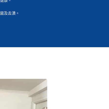
健康。
菌及去漬。