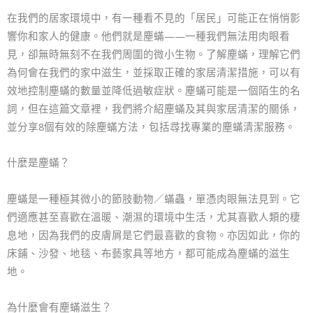
在我們的居家環境中，有一種看不見的「居民」可能正在悄悄影
響你和家人的健康。他們就是塵蟎——一種我們無法用肉眼看
見，卻無時無刻不在我們周圍的微小生物。了解塵蟎，理解它們
為何會在我們的家中滋生，並採取正確的家居清潔措施，可以有
效地控制塵蟎的數量並降低過敏症狀。塵蟎可能是一個陌生的名
詞，但在這篇文章裡，我們將介紹塵蟎及其與家居清潔的關係，
並分享8個有效的除塵蟎方法，包括尋找專業的塵蟎清潔服務。
什麼是塵蟎？
塵蟎是一種極其微小的節肢動物／蟎蟲，單憑肉眼無法見到。它
們適應甚至喜歡在溫暖、潮濕的環境中生活，尤其喜歡人類的棲
息地，因為我們的皮膚屑是它們最喜歡的食物。亦因如此，你的
床鋪、沙發、地毯、布藝家具等地方，都可能成為塵蟎的滋生
地。
為什麼會有塵蟎滋生？