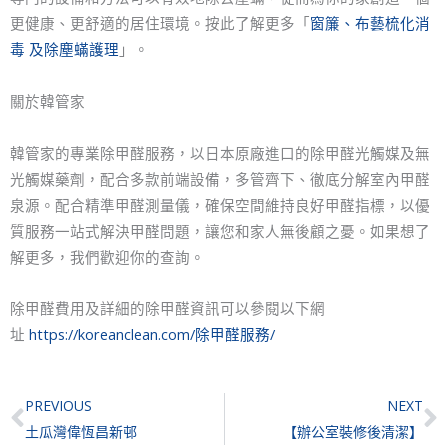
更健康、更舒適的居住環境。按此了解更多「
窗簾、布藝梳化消
毒 及除塵蟎護理
」。
關於韓管家
韓管家的專業除甲醛服務，以日本原廠進口的除甲醛光觸媒及無
光觸媒藥劑，配合多款前端設備，多管齊下、徹底分解室內甲醛
泉源。配合精準甲醛測量儀，確保空間維持良好甲醛指標，以優
質服務一站式解決甲醛問題，讓您和家人無後顧之憂。如果想了
解更多，我們歡迎你的查詢。
除甲醛費用及詳細的除甲醛資訊可以參閱以下網
址
https://koreanclean.com/除甲醛服務/
Prev
N
PREVIOUS
NEXT
土瓜灣偉恆昌新邨
【辦公室裝修後清潔】