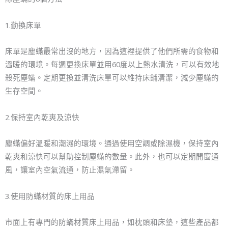
1.勤換床單
床單是塵蟎最常出沒的地方，因為這裡提供了他們所需的食物和
溫暖的環境。每週更換床單並用60度以上熱水清洗，可以有效地
殺死塵蟎。定期更換並清洗床單可以維持床鋪清潔，減少塵蟎的
生存空間。
2.保持室內乾爽及涼快
塵蟎偏好溫暖和潮濕的環境。通過使用空調或除濕機，保持室內
乾爽和涼快可以幫助控制塵蟎的數量。此外，也可以定期開窗通
風，讓室內空氣流通，防止濕氣滯留。
3.使用防蟎材質的床上用品
市面上有專門的防蟎材質床上用品，如枕頭和床墊，這些產品都