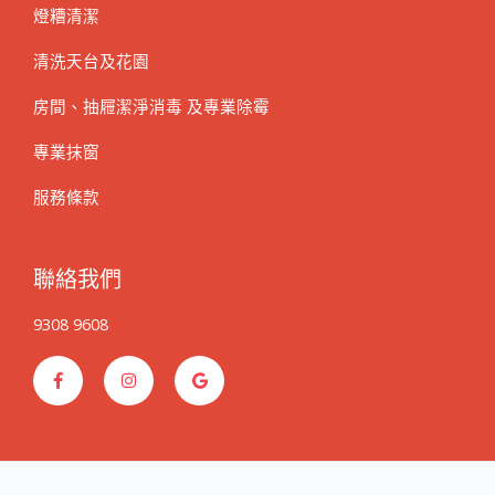
燈糟清潔
清洗天台及花園
房間、抽屜潔淨消毒 及專業除霉
專業抹窗
服務條款
聯絡我們
9308 9608
F
I
G
a
n
o
c
s
o
e
t
g
b
a
l
o
g
e
o
r
k
a
-
m