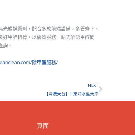
無光觸媒藥劑，配合多款前端設備，多管齊下、
良好甲醛指標，以優質服務一站式解決甲醛問
查詢。
koreanclean.com/除甲醛服務/
Next
NEXT
【清洗天台】| 東涌水藍天岸
頁面