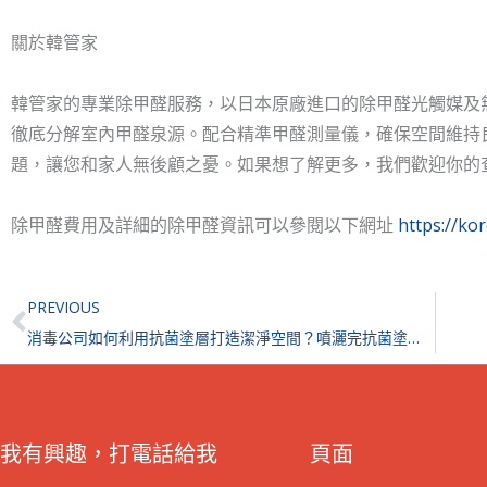
關於韓管家
韓管家的專業除甲醛服務，以日本原廠進口的除甲醛光觸媒及
徹底分解室內甲醛泉源。配合精準甲醛測量儀，確保空間維持
題，讓您和家人無後顧之憂。如果想了解更多，我們歡迎你的
除甲醛費用及詳細的除甲醛資訊可以參閱以下網址
https://
Prev
PREVIOUS
消毒公司如何利用抗菌塗層打造潔淨空間？噴灑完抗菌塗層後可以擦拭表面嗎？
我有興趣，打電話給我
頁面