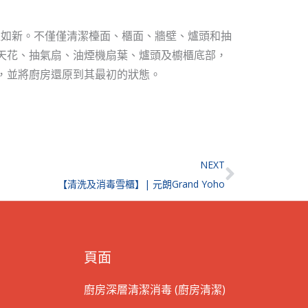
耀如新。不僅僅清潔檯面、櫃面、牆壁、爐頭和抽
天花、抽氣扇、油煙機扇葉、爐頭及櫥櫃底部，
，並將廚房還原到其最初的狀態。
Next
NEXT
【清洗及消毒雪櫃】| 元朗Grand Yoho
頁面
廚房深層清潔消毒 (廚房清潔)