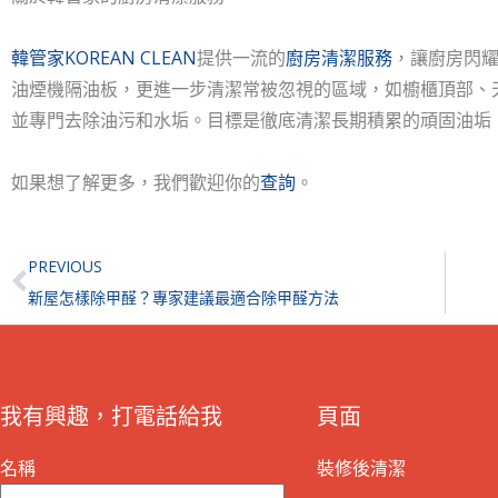
韓管家KOREAN CLEAN
提供一流的
廚房清潔服務
，讓廚房閃
油煙機隔油板，更進一步清潔常被忽視的區域，如櫥櫃頂部、
並專門去除油污和水垢。目標是徹底清潔長期積累的頑固油垢
如果想了解更多，我們歡迎你的
查詢
。
Prev
PREVIOUS
新屋怎樣除甲醛？專家建議最適合除甲醛方法
我有興趣，打電話給我
頁面
名稱
裝修後清潔