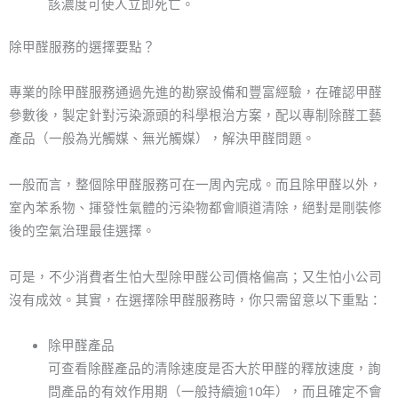
該濃度可使人立即死亡。
除甲醛服務的選擇要點？
專業的除甲醛服務通過先進的勘察設備和豐富經驗，在確認甲醛
參數後，製定針對污染源頭的科學根治方案，配以專制除醛工藝
產品（一般為光觸媒、無光觸媒），解決甲醛問題。
一般而言，整個除甲醛服務可在一周內完成。而且除甲醛以外，
室內苯系物、揮發性氣體的污染物都會順道清除，絕對是剛裝修
後的空氣治理最佳選擇。
可是，不少消費者生怕大型除甲醛公司價格偏高；又生怕小公司
沒有成效。其實，在選擇除甲醛服務時，你只需留意以下重點：
除甲醛產品
可查看除醛產品的清除速度是否大於甲醛的釋放速度，詢
問產品的有效作用期（一般持續逾10年），而且確定不會