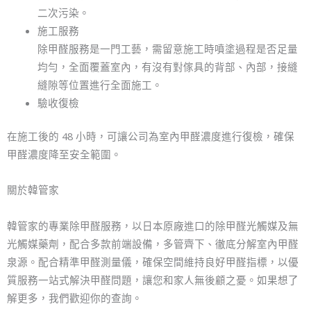
二次污染。
施工服務
除甲醛服務是一門工藝，需留意施工時噴塗過程是否足量
均勻，全面覆蓋室內，有沒有對傢具的背部、內部，接縫
縫隙等位置進行全面施工。
驗收復檢
在施工後的 48 小時，可讓公司為室內甲醛濃度進行復檢，確保
甲醛濃度降至安全範圍。
關於韓管家
韓管家的專業除甲醛服務，以日本原廠進口的除甲醛光觸媒及無
光觸媒藥劑，配合多款前端設備，多管齊下、徹底分解室內甲醛
泉源。配合精準甲醛測量儀，確保空間維持良好甲醛指標，以優
質服務一站式解決甲醛問題，讓您和家人無後顧之憂。如果想了
解更多，我們歡迎你的查詢。