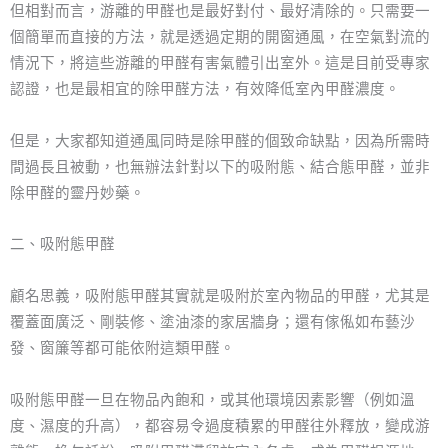
但相對而言，游離的甲醛也是最好對付、最好清除的。只需要一
個簡單而直接的方法，就是透過定期的開窗通風，在空氣對流的
情況下，將這些游離的甲醛有害氣體引出室外。這是目前受專家
認證，也是最相宜的除甲醛方法，有效降低室內甲醛濃度。
但是，大家都知道通風同時是除甲醛的個致命缺點，因為所需時
間過長且被動，也無辦法針對以下的吸附態、結合態甲醛，並非
除甲醛的靈丹妙藥。
二、吸附態甲醛
顧名思義，吸附態甲醛其實就是吸附於室內物品的甲醛，尤其是
覆蓋面廣泛、剛裝修、塗油漆的家居牆身；還有傢俬如布藝沙
發、窗簾等都可能依附這類甲醛。
吸附態甲醛一旦在物品內飽和，或其他環境因素影響（例如溫
度、濕度的升高），都容易令過度積累的甲醛往外釋放，變成游