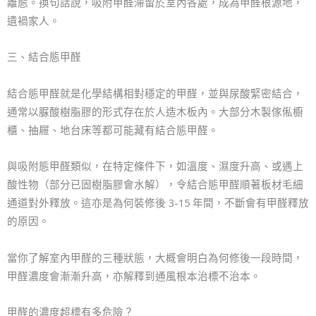
離態。換句話說，吸附甲醛滯留於室內各處，成為甲醛根源地，
遺禍家人。
三、結合態甲醛
結合態甲醛就是化學結構相對穩定的甲醛，並與尿酸緊密結合，
通常以脲酸樹脂膠的形式存在於人造木板內。大部分木製傢俬櫥
櫃、抽屜、地台床等都可能藏有結合態甲醛。
與吸附態甲醛類似，在特定條件下，如溫度、濕度升高、或遇上
酸性物（部分已固樹脂膠會水解），令結合態甲醛順著板材毛細
通道對外釋放。這亦是為何裝修後 3-15 年間，不斷會有甲醛釋放
的原因。
當你了解室內甲醛的三種狀態，大概會明白為何修後一段時間，
甲醛濃度會漸漸升高，亦解釋到通風根本治標不治本。
甲醛的濃度超標有多危險？