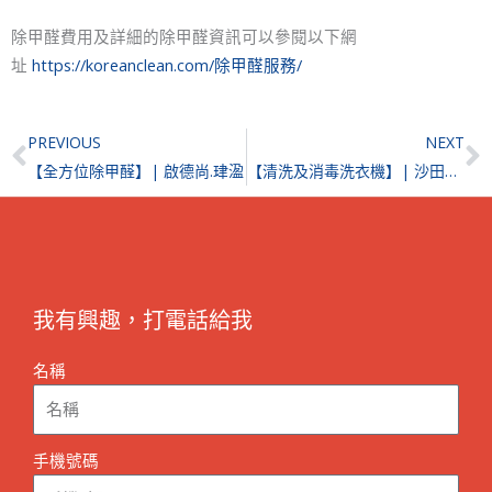
除甲醛費用及詳細的除甲醛資訊可以參閱以下網
址
https://koreanclean.com/除甲醛服務/
Prev
N
PREVIOUS
NEXT
【全方位除甲醛】| 啟德尚.珒溋
【清洗及消毒洗衣機】| 沙田第一城
我有興趣，打電話給我
名稱
手機號碼