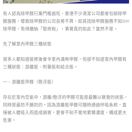
有人認為除甲醛行業門檻過低，香港不少清潔公司都會包辦除甲
醛服務，導致除甲醛的公司良莠不齊，如其找除甲醛服務不如DIY
除甲醛，免得繳納「智商稅」，事實真的如此？當然不是。
先了解室內甲醛三種狀態
很多人都知道裝修後會令室內滿佈甲醛，但卻不知道室內甲醛有
三種狀態：游離態、附著態和結合態。
一、游離態甲醛（懸浮態）
存在於室內空氣中，游離/懸浮的甲醛可能是最難以察覺的狀態，
同時是最防不勝防的。因為游離態甲醛可隨時通過呼吸系統，直
接被人體吸入而造成損害，更會不知不覺地累積濃度，構成更大
危害。