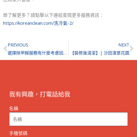
想了解更多？請點擊以下連結查閱更多服務資訊：
https://koreanclean.com/洗冷氣-2/
Prev
N
PREVIOUS
NEXT
選擇除甲醛服務有什麼考慮因素？光觸媒、無光觸媒的差異在哪？
【裝修後清潔】| 沙田濱景花園
我有興趣，打電話給我
名稱
手機號碼