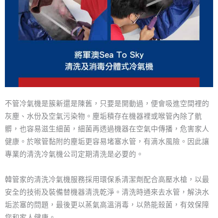
不管冷氣機是簇新還是陳舊，只要是開動過，便會吸進空間裡的
灰塵、水份及空氣污染物。塵垢積存在機器裡或喉管內除了骯
髒，也容易滋生細菌，細菌再透過機器在空氣中傳播，危害家人
健康。於喉管黏附的塵垢更容易堵塞水管，有滴水風險。因此讓
專業的清洗冷氣機公司定期清洗是必要的。
韓管家的清洗冷氣機服務採用環保系清潔劑配合高壓水槍，以最
安全的技術及裝備替機器清洗乾淨。清洗時通來去水管，解決水
垢淤塞的問題，最後更以蒸氣高溫消毒，以熱能殺菌，有效保障
您和家人健康。