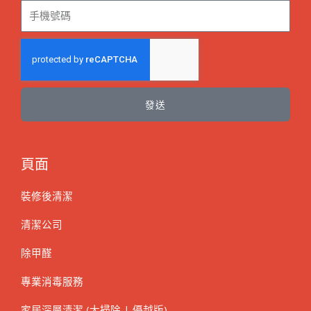
發送
頁面
裝修後清潔
清潔公司
除甲醛
專業消毒服務
家居深層清潔 (大掃除 | 優越版)