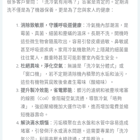
很多客戶會問：「洗冷氣有用嗎？」答案是肯定的。定期清
洗不僅是為了機器保養，更是為了您與家人的健康：
消除致敏原，守護呼吸道健康
：冷氣機內部潮濕，是
霉菌、真菌、細菌和塵蟎的溫床。長期不洗，開機時
這些微生物會隨風吹出，容易引發皮膚過敏、鼻敏感
甚至呼吸道疾病。家用冷氣機散熱片上隱藏的細菌量
往往驚人，嚴重時甚至可能影響室內衛生安全。
杜絕異味，淨化空氣
：無論是「洗冷氣分體式」或
「窗口機」，若不定期清除機內積聚的水垢和油污，
這些有機物質腐敗後會產生霉味（酸縮味）。
提升製冷效能，省電節能
：髒污的濾網和被塵埃堵塞
的線圈（Coil）會阻礙空氣流通，導致冷氣「唔夠
凍」，強迫壓縮機加大運作功率，進而增加電費並縮
短機器壽命。
解決滴水煩惱
：污垢積聚在去水盤和水管中容易造成
堵塞，引發倒汗水或滴水問題。這需要專業的「洗冷
氣公司」利用高壓水槍疏通，才能根治。