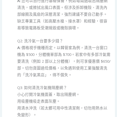
A:
您可以自行進行基礎保養，例如每兩週取出隔塵網
清洗，或擦拭出風口表面。但涉及拆卸機殼、清洗內
部線圈及風扇的深層清潔，強烈建議不要自己動手。
缺乏專業工具（如高壓水槍、接水罩）和經驗，很容
易導致電路板受潮燒毀或機殼損壞。
Q2: 洗冷氣一台要多少錢？
A:
價格視乎機種而定。以韓管家為例，清洗一台窗口
機為 $500，分體機單部為 $700。若家中有多部冷氣需
要清洗（例如 2 部以上分體機），則可享優惠價 $650/
部。切勿貪圖過低價格，以免遇到使用工業強酸清洗
的「洗冷氣黑店」，得不償失。
Q3: 如何清洗冷氣機隔塵網？
小心打開冷氣機面蓋，取出隔塵網。
用吸塵機吸走表面灰塵。
用清水沖洗（若太髒可用中性清潔劑，切勿用熱水以
免變形）。