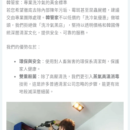
韓管家：專業洗冷氣的黃金標準
若您希望徹底去除內部陳年污垢、霉斑甚至昆蟲屍體，建議
交由專業團隊處理。
韓管家
不以低價的「洗冷氣優惠」做噱
頭，我們拒絕做「洗冷氣黑店」，堅持以透明價格和韓國傳
統深層清潔文化，提供安全、可靠的服務。
我們的優勢在於：
環保與安全
：使用對人畜無害的環保系清潔劑，保護
家人健康。
雙重殺菌
：除了高壓清洗，我們更引入
蒸氣高溫消毒
技術，這是許多普通清潔公司忽略的步驟，能更有效
地殺滅深層細菌。