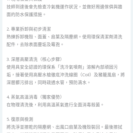
技師到達後會先檢查冷氣機運作狀況，並做好周邊傢俱與牆
面的防水保護措施。
2. 專業拆卸與初步清潔
熟練拆卸機殼、面蓋、扇葉及隔塵網。使用環保清潔劑清洗
配件，去除表面塵垢及霉孢。
3. 深層高壓清洗（核心步驟）
使用具安全認證的環保系「洗冷氣噴劑」溶解內部頑固污
垢，接著使用高壓水槍徹底沖洗線圈（Coil）及豬籠風扇，將
深層髒污排出，同時疏通水管，預防滴水。
4. 蒸氣高溫消毒（獨家優勢）
在物理清洗後，利用高溫蒸氣進行全面消毒殺菌。
5. 復原與檢測
將洗淨並擦乾的隔塵網、出風口扇葉及機殼裝回。最後擦拭