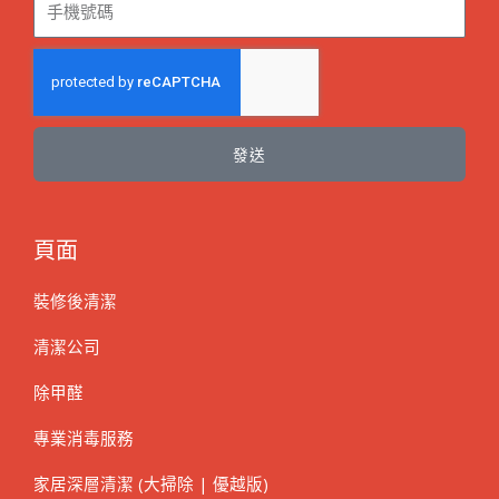
發送
頁面
裝修後清潔
清潔公司
除甲醛
專業消毒服務
家居深層清潔 (大掃除 | 優越版)