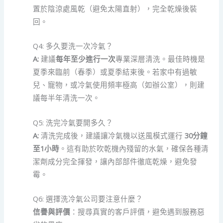
置於陰涼處風乾（避免太陽直射），完全乾燥後裝
回。
Q4: 多久要洗一次冷氣？
A:
建議
每年至少進行一次
專業深層清洗。最佳時機是
夏季來臨前（春季）或夏季結束後。若家中有過敏
兒、寵物，或冷氣使用頻率極高（如辦公室），則建
議每半年清洗一次。
Q5: 洗完冷氣要開多久？
A:
清洗完成後，建議讓冷氣機以送風模式運行
30分鐘
至1小時
。這有助於吹乾機內殘留的水氣，確保各種清
潔劑成分完全揮發，讓內部部件徹底乾燥，避免發
霉。
Q6: 選擇洗冷氣公司要注意什麼？
信譽與評價
：搜尋真實的客戶評價，避免遇到服務惡