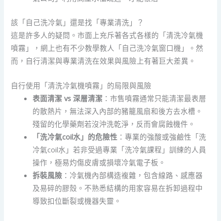
該「自己洗冷氣」還是找「專業清洗」？
這是許多人的疑問。市面上充斥著各式各樣的「清洗冷氣機
噴霧」，網上也有不少教學教人「自己洗冷氣窗口機」。然
而，自行清潔與專業清洗在效果與風險上有著巨大差異。
自行使用「清洗冷氣機噴霧」的局限與風險
表面清潔 vs 深層清潔
：市售噴霧通常只能清潔最表層
的散熱片，無法深入內部的豬籠風扇和後方去水槽。
殘留的化學藥劑若沒沖洗乾淨，反而會腐蝕機件。
「洗冷氣coil水」的危險性
：專業的強酸或強鹼性「洗
冷氣coil水」若非受過專業「洗冷氣課程」訓練的人員
操作，極易灼傷皮膚或損壞冷氣電子板。
拆裝風險
：冷氣機內部構造複雜，包含線路、感應器
及易碎的膠殼。不熟悉結構的用家容易在拆卸過程中
導致扣位斷裂或機器失靈。