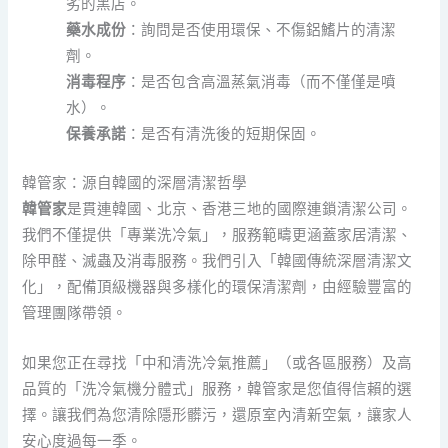
劣的黑店。
藥水成份
：詢問是否使用環保、不傷鋁鰭片的清潔
劑。
消毒程序
：是否包含高溫蒸氣消毒（而不僅僅是噴
水）。
保養承諾
：是否有清洗後的短期保固。
韓管家：源自韓國的深層清潔哲學
韓管家
是貫連韓國、北京、香港三地的國際連鎖清潔公司。
我們不僅提供「專業洗冷氣」，服務範疇更涵蓋家居清潔、
除甲醛、滅蟲及消毒服務。我們引入「韓國傳統深層清潔文
化」，配備頂級機器與多樣化的環保清潔劑，由經驗豐富的
管理團隊帶領。
如果您正在尋找「中和清洗冷氣推薦」（或各區服務）及高
品質的「洗冷氣機分體式」服務，韓管家是您值得信賴的選
擇。讓我們為您清除隱形髒污，還原室內清新空氣，讓家人
安心度過每一季。