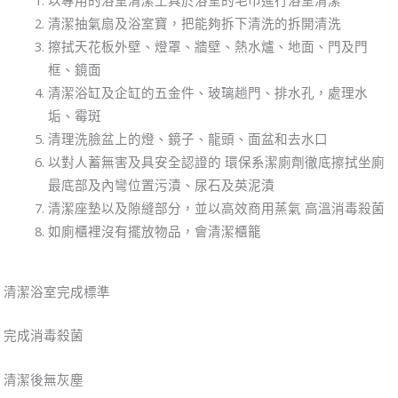
以專用的浴室清潔工具於浴室的毛巾進行浴室清潔
清潔抽氣扇及浴室寶，把能夠拆下清洗的拆開清洗
擦拭天花板外壁、燈罩、牆壁、熱水爐、地面、門及門
框、鏡面
清潔浴缸及企缸的五金件、玻璃趟門、排水孔，處理水
垢、霉斑
清理洗臉盆上的燈、鏡子、龍頭、面盆和去水口
以對人蓄無害及具安全認證的 環保系潔廁劑徹底擦拭坐廁
最底部及內彎位置污漬、尿石及英泥漬
清潔座墊以及隙縫部分，並以高效商用蒸氣 高溫消毒殺菌
如廁櫃裡沒有擺放物品，會清潔櫃籠
清潔浴室完成標準
完成消毒殺菌
清潔後無灰塵