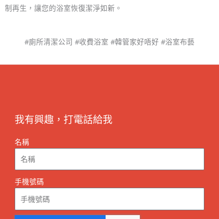
制再生，讓您的浴室恢復潔淨如新。
#廁所清潔公司 #收費浴室 #韓管家好唔好 #浴室布藝
我有興趣，打電話給我
名稱
手機號碼