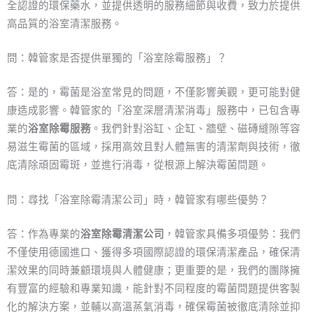
全認證的環保藥水，並提供透明的服務細節與收費，致力於提供
高品質的浴室清潔服務。
問：韓管家是否提供單獨的「浴室除霉服務」？
答：是的，霉菌是浴室常見的問題，不僅影響美觀，更可能對健
康造成影響。韓管家的「浴室深層清潔消毒」服務中，已包含專
業的
浴室除霉服務
。我們針對浴缸、企缸、牆壁、磁磚縫隙等容
易滋生霉菌的區域，採用高效且對人體無害的清潔劑與技術，徹
底清除頑固霉斑，並進行消毒，從根源上解決霉菌問題。
問：尋找「浴室除霉清潔公司」時，韓管家有哪些優勢？
答：作為專業的
浴室除霉清潔公司
，韓管家具備多項優勢：我們
不僅使用德國進口、獲得多項國際認證的環保清潔產品，確保清
潔效果的同時兼顧環境與人體健康；更重要的是，我們的團隊擁
有豐富的經驗和專業知識，能針對不同程度的霉菌問題提供客製
化的解決方案，並輔以高溫蒸氣消毒，確保霉菌被徹底清除並抑