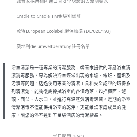
韓管家採用德國進口具安全認證的去潔廁藥水
Cradle to Cradle TM金級別認証
歐盟European Ecolabel 環保標準 (DE/020/193)
奧地利die umweltberatung註冊名單
浴室清潔是一種專業的清潔服務，韓管家提供的深層浴室清
潔消毒服務，專為解決浴室經常出現的水垢、霉班、塵垢及
污漬等問題。透過使用專業的清潔工具和安全認證的環保系
列清潔劑，能夠徹底擦拭浴室的各個角落，包括櫃面、龍
頭、面盆、去水口，並進行高溫蒸氣消毒殺菌。定期的浴室
清潔消毒不僅能保持浴室的乾淨，更能維護家庭成員的健
康，讓您的浴室達到五星級酒店的清潔標準。
常見問題 (FAQ)