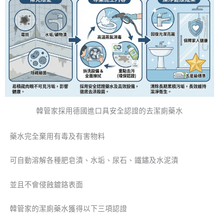
韓管家採用德國進口具安全認證的去潔廁藥水
藥水完全棄用有毒及有害物料
可自動溶解各種肥皂漬、水垢、尿石、鐵鏽及水泥漬
並且不會侵蝕鍍鉻表面
韓管家的潔廁藥水獲得以下三項認證