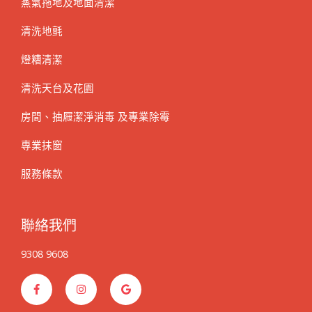
蒸氣拖地及地面清潔
清洗地氈
燈糟清潔
清洗天台及花園
房間、抽屜潔淨消毒 及專業除霉
專業抹窗
服務條款
聯絡我們
9308 9608
F
I
G
a
n
o
c
s
o
e
t
g