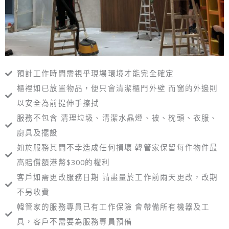
預計工作時間需視乎現場環境才能完全確定
櫃裡如已放置物品，便只會清潔櫃門外壁 而窗的外邊則
以安全為前提伸手擦拭
服務不包含 清理垃圾、清潔水晶燈、被、枕頭、衣服、
廚具及擺設
如於服務其間不幸造成任何損壞 韓管家保留每件物件最
高賠償額港幣$300的權利
客戶如需更改服務日期 請盡量於工作前兩天更改，改期
不另收費
韓管家的服務專員已有工作保險 會帶備所有機器及工
具，客戶不需要為服務專員預備