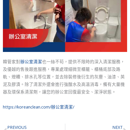
韓管家對
辦公室清潔
也一絲不苟，提供不限時的深入清潔服務，
及優越的售後跟進服務，專業處理細微至櫃籠、櫃桶底部及路
軌、燈糟、排水孔等位置，並去除裝修後衍生的灰塵、油漆、英
泥及膠漬。除了清潔外還會進行強酸水及高溫消毒，備有大量機
器及環保系清潔劑，讓您的辦公室回復最安全、潔淨狀態。
https://koreanclean.com/辦公室清潔/
Prev
N
PREVIOUS
NEXT