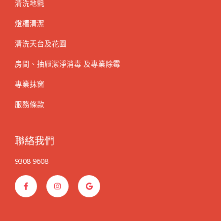
清洗地氈
燈糟清潔
清洗天台及花園
房間、抽屜潔淨消毒 及專業除霉
專業抹窗
服務條款
聯絡我們
9308 9608
F
I
G
a
n
o
c
s
o
e
t
g
b
a
l
o
g
e