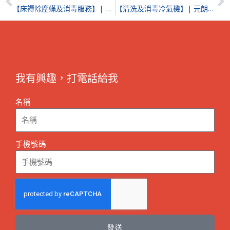
【床褥除塵蟎及消毒服務】| 紅磡海濱南岸
【清洗及消毒冷氣機】| 元朗Yoho Hub | 元朗洗冷氣
我有興趣，打電話給我
名稱
手機號碼
發送