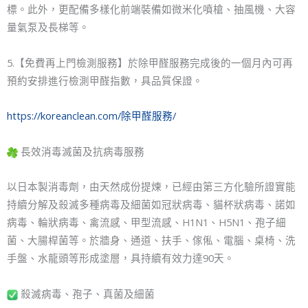
標。此外，更配備多樣化前端裝備如微米化噴槍、抽風機、大容
量氣泵及長梯等。
5.【免費再上門檢測服務】於除甲醛服務完成後的一個月內可再
預約安排進行檢測甲醛指數，具品質保證。
https://koreanclean.com/除甲醛服務/
長效消毒滅菌及抗病毒服務
以日本製消毒劑，由天然成份提煉，已經由第三方化驗所證實能
持續分解及殺滅多種病毒及細菌如冠狀病毒、貓杯狀病毒、諾如
病毒、輪狀病毒、禽流感、甲型流感、H1N1、H5N1、孢子細
菌、大腸桿菌等。於牆身、通道、扶手、傢俬、電腦、桌椅、洗
手盤、水龍頭等形成塗層，具持續有效力達90天。
殺滅病毒、孢子、真菌及細菌