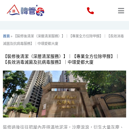
Skip
to
content
首頁
»
【裝修後清潔（深層清潔服務）】｜【專業全方位除甲醛】｜【長效消毒
滅菌及抗病毒服務】｜中環愛都大廈
【裝修後清潔（深層清潔服務）】｜【專業全方位除甲醛】｜
【長效消毒滅菌及抗病毒服務】｜中環愛都大廈
裝修過後往往把屋內弄得滿地泥濘，沙塵滾滾，衍生大量灰塵、