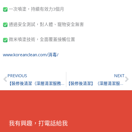
一次噴塗，持續有效力3個月
通過安全測試，對人體、寵物安全無害
微米噴塗技術，全面覆蓋接觸位置
www.koreanclean.com/消毒/
Prev
N
PREVIOUS
NEXT
【裝修後清潔（深層清潔服務）】| 【長效消毒滅菌及抗病毒服務】｜大角咀瓏璽
【裝修後清潔】（深層清潔服務）｜紅山半島
我有興趣，打電話給我