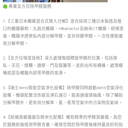
專業全方位除甲醛服務
1.【三重日本觸媒混合式導入分解】混合採用三種日本製造及進
口的觸媒藥劑：丸昌光觸媒、Hikariactor及納米CT觸媒。經噴塗
後，觸媒滲透傢私內部分解甲醛，並非抑壓甲醛，一次性便能徹
底分解甲醛。
2.【全方位噴塗技術】深入處理每個釋放甲醛的位置，包括傢
私、天花、燈糟、牆壁、門及窗簾等，並拆出所有櫃桶，處理櫃
桶底部及櫃籠內部等甲醛的泉源。
3.【瑞士Aeris智能空氣淨化設備】除甲醛同時啟動Aeris空氣淨化
設備，機器配置活性碳及沸石濾芯，能高速循環抽風，除了輔助
分解甲醛外，更有效分解苯、氨、氡等空氣中的污染物及氣味。
4.【前端測量儀器及微米化配備】備有精準的甲醛測量儀，為您
於服務前後檢測甲醛含量，確保空間於除甲醛後維持最良好的指