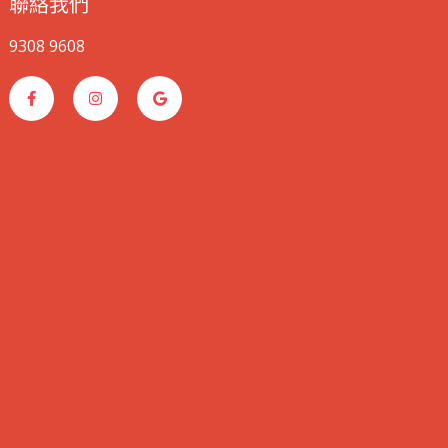
聯絡我們
9308 9608
F
I
G
a
n
o
c
s
o
e
t
g
b
a
l
o
g
e
o
r
k
a
-
m
f