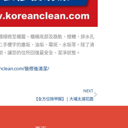
理細微至櫃籠、櫃桶底部及路軌、燈糟、排水孔
二手樓宇的塵垢、油垢、霉斑、水垢等。除了清
劑，讓您的住所回復最安全、潔淨狀態。
eanclean.com/裝修後清潔/
Next
NEXT
【全方位除甲醛】| 大埔太湖花園