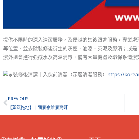
提供不限時的深入清潔服務，及優越的售後跟進服務，專業處
等位置，並去除裝修後衍生的灰塵、油漆、英泥及膠漬；或是
潔外還會進行強酸水及高溫消毒，備有大量機器及環保系清潔
裝修後清潔｜入伙前清潔（深層清潔服務）
https://kor
Prev
PREVIOUS
【蒸氣拖地】| 調景嶺維景灣畔