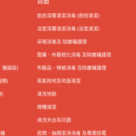
頁面
廚房深層清潔消毒 (廚房清潔)
浴室深層清潔消毒 (浴室清潔)
床褥消毒及 除塵蟎護理
窗簾、布藝梳化消毒 及除塵蟎護理
 優越版)
布藝品、棉被消毒 及除塵蟎護理
務)
蒸氣拖地及地面清潔
)
清洗地氈
燈糟清潔
清洗天台及花園
衣機
房間、抽屜潔淨消毒 及專業除霉