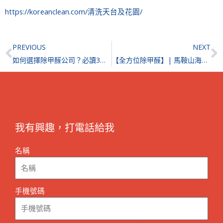
https://koreanclean.com/清洗天台及花園/
Prev
N
PREVIOUS
NEXT
如何選擇除甲醛公司？必讀3項重點選擇最好的除甲醛公司
【全方位除甲醛】| 馬鞍山海典居
我有興趣，打電話給我
名稱
手機號碼