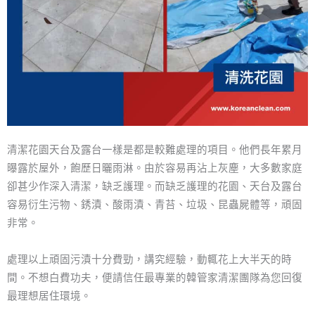
清潔花園天台及露台一樣是都是較難處理的項目。他們長年累月
曝露於屋外，飽歷日曬雨淋。由於容易再沾上灰塵，大多數家庭
卻甚少作深入清潔，缺乏護理。而缺乏護理的花園、天台及露台
容易衍生污物、銹漬、酸雨漬、青苔、垃圾、昆蟲屍體等，頑固
非常。
處理以上頑固污漬十分費勁，講究經驗，動輒花上大半天的時
間。不想白費功夫，便請信任最專業的韓管家清潔團隊為您回復
最理想居住環境。