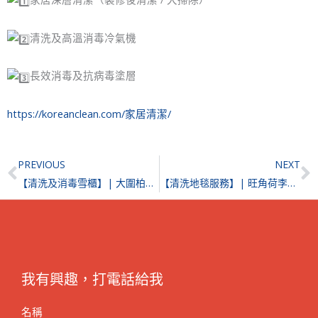
清洗及高溫消毒冷氣機
長效消毒及抗病毒塗層
https://koreanclean.com/家居清潔/
Prev
N
PREVIOUS
NEXT
【清洗及消毒雪櫃】| 大圍柏傲莊
【清洗地毯服務】| 旺角荷李活商業中心
我有興趣，打電話給我
名稱