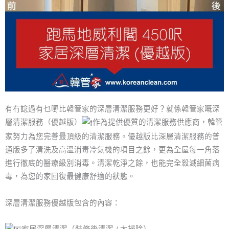
有冇諗過有乜嘢比韓管家的深層清潔服務更好？就係韓管家嘅深
層清潔服務（優越版）
作為提供優質的清潔服務供應商，韓管
家努力為您完善最頂級的清潔服務。優越版比深層清潔服務的普
通版多了清洗及高溫消毒冷氣機的項目之餘，更為全屋每一角落
進行徹底的醫療級別消毒。清潔乾淨之餘，也能完全殺滅細菌病
毒，為您的家回復最健康舒適的狀態。
深層清潔服務優越版包含的內容：
家居深層清潔（裝修後清潔 / 大掃除）