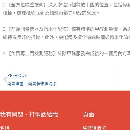
2.【全方位噴塗技術】深入處理每個釋放甲醛的位置，包括傢
櫃桶，處理櫃桶底部及櫃籠內部等甲醛的泉源。
3.【前端測量儀器及微米化配備】備有精準的甲醛測量儀，為
維持最良好的指標。此外，更配備多樣化前端裝備如微米化噴
4.【免費再上門檢測服務】於除甲醛服務完成後的一個月內可
Prev
PREVIOUS
南昌匯璽 | 南昌裝修後清潔
我有興趣，打電話給我
頁面
名稱
裝修後清潔