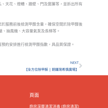
私、天花、燈糟、牆壁、門及窗簾等，並拆出所有
您於服務前後檢測甲醛含量，確保空間於除甲醛後
槍、抽風機、大容量氣泵及長梯等。
再預約安排進行檢測甲醛指數，具品質保證。
Next
NEXT
【全方位除甲醛 | 銅鑼灣希慎廣場】
頁面
廚房深層清潔消毒 (廚房清潔)