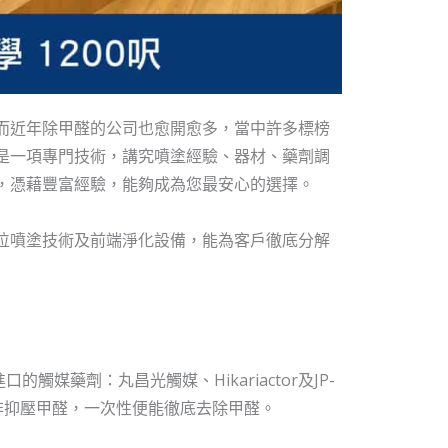
而近年除甲醛的公司也愈開愈多，當中許多標榜
是一項專門技術，講究噴塗經驗、器材、藥劑調
，憑藉豐富經驗，能夠成為您最安心的選擇。
位噴塗技術及前端淨化設備，能為客戶徹底分解
媒藥劑：丸昌光觸媒、Hikariactor及JP-
非抑壓甲醛，一次性便能徹底去除甲醛。