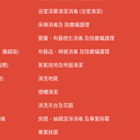
浴室深層清潔消毒 (浴室清潔)
床褥消毒及 除塵蟎護理
窗簾、布藝梳化消毒 及除塵蟎護理
 優越版)
布藝品、棉被消毒 及除塵蟎護理
務)
蒸氣拖地及地面清潔
)
清洗地氈
燈糟清潔
清洗天台及花園
衣機
房間、抽屜潔淨消毒 及專業除霉
專業抹窗