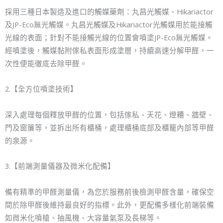
採用三種日本製造及進口的觸媒藥劑：丸昌光觸媒、Hikariactor
及JP-Eco無光觸媒。丸昌光觸媒及Hikariactor光觸媒用於能接觸
光線的表面；針對不能接觸光線的位置會噴塗JP-Eco無光觸媒。
經噴塗後，觸媒黏附傢私表面形成塗層，持續高速分解甲醛，一
次性便能徹底去除甲醛。
2.【全方位噴塗技術】
深入處理每個釋放甲醛的位置，包括傢私、天花、燈糟、牆壁、
門及窗簾等，並拆出所有櫃桶，處理櫃桶底部及櫃籠內部等甲醛
的泉源。
3.【前端測量儀器及微米化配備】
備有精準的甲醛測量儀，為您於服務前後檢測甲醛含量，確保空
間於除甲醛後維持最良好的指標。此外，更配備多樣化前端裝備
如微米化噴槍、抽風機、大容量氣泵及長梯等。