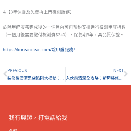
4.【3年保養及免費再上門檢測服務】
於除甲醛服務完成後的一個月內可再預約安排進行檢測甲醛指數
（一個月後需要繳付檢測費$240），保養期3年，具品質保證。
https://koreanclean.com/除甲醛服務/
Prev
N
PREVIOUS
NEXT
裝修後清潔黑店陷阱大揭秘：如何選擇優質清潔公司？費用、評價與推介全攻略
入伙前清潔全攻略：新屋裝修後除甲醛、滅蟲與深層潔淨指南
我有興趣，打電話給我
名稱