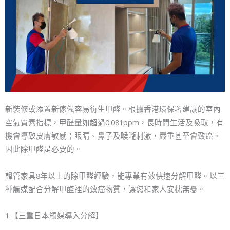
新裝修或添置新傢俬容易衍生甲醛。根據香港環保署建議的室內
空氣質素指標，甲醛量如超過0.081ppm，長時間生活及吸取，有
機會導致皮膚敏感；眼睛、鼻子及喉嚨刺激，嚴重甚至會致癌。
因此除甲醛是必要的。
韓管家具8年以上的除甲醛經驗，能專業有效快速分解甲醛。以三
種觸媒配合分解甲醛裡的致癌物質，讓您和家人安枕無憂。
1.【三重日本觸媒導入分解】