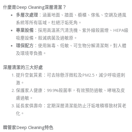
什麼是Deep Cleaning深層清潔？
多層次處理
：涵蓋地面、牆面、櫥櫃、傢俬、空調及通風
系統等所有區域，杜絕汙垢死角。
專業設備
：採用高溫蒸汽清洗機、紫外線殺菌燈、HEPA級
吸塵設備，殺滅病菌及過敏原。
環保配方
：使用無毒、低敏、可生物分解清潔劑，對人體
及環境零負擔。
深層清潔的三大好處
提升空氣質素：可去除懸浮微粒及PM2.5，減少呼吸道刺
激。
保護家人健康：99.9%殺菌率，有效預防過敏、哮喘及皮
膚過敏。
延長家俱壽命：定期深層清潔能防止汙垢堆積導致材質老
化。
韓管家Deep Cleaning特色