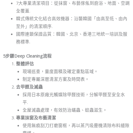
7大專業清潔項目：從抹窗、布藝傢俬到廚浴、地面、空調
全覆蓋.
韓式傳統文化結合高效機器：沿襲韓國「由高至低、由內
至外」的清潔順序.
國際連鎖保證品質：韓國、北京、香港三地統一培訓及服
務標準.
5步驟Deep Cleaning流程
整體評估
現場巡查，量度面積及確定重點區域。
制定專屬深層清潔方案及時間表。
去甲醛及滅蟲
採用日本原廠光觸媒除甲醛技術，分解甲醛至安全水
平.
全屋滅蟲處理，有效防治蟎蟲、蚊蟲滋生。
專業抹窗及布藝清潔
使用無痕刮刀打磨窗框，再以蒸汽吸塵機清除布料縫隙
塵蟎。