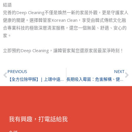
結語
完善的Deep Cleaning不僅是煥然一新的家居外觀，更是守護家人
健康的關鍵。選擇韓管家Korean Clean，享受由韓式傳統文化融
合專業科技的極致深層清潔服務，還您一個無菌、舒適、安心的
家。
立即預約Deep Cleaning，讓韓管家幫您還原家居最潔淨時刻！
Prev
N
PREVIOUS
NEXT
【全方位除甲醛】| 上環中遠大廈 | 上環除甲醛
長期吸入霉菌：危害解構、健康隱憂與全面防護指南
我有興趣，打電話給我