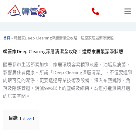
Skip
to
content
首頁
»
韓管家Deep Cleaning深層清潔全攻略：還原家居最潔淨狀態
韓管家Deep Cleaning深層清潔全攻略：還原家居最潔淨狀態
隨著都市生活節奏加快，家居環境容易積聚灰塵、油垢及病菌，
影響居住者健康。所謂「Deep Cleaning深層清潔」，不僅要達到
肉眼可見的潔淨，更要透過專業技術及設備，深入布藝縫隙、角
落及隱蔽管道，消滅99%以上的塵蟎及細菌，為您打造無菌舒適
的居家空間。
目錄
show