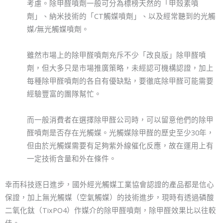
考慮。除甲醛噴劑一般可分為標榜天然的「甲殼素噴
劑」、納米技術的「CT觸媒噴劑」、以及經常聽到的光觸
媒/無光觸媒噴劑。
雖然市場上的除甲醛噴劑充斥不少「改良版」除甲醛噴
劑，但大多只是市場推廣策略，未經認可機構認證，加上
每種除甲醛噴劑的各自有優缺點，要徹底除甲醛可能需要
經驗豐富的團隊幫忙。
而一般消費者在選擇除甲醛公司時，可以留意他們的除甲
醛噴劑是否存在光觸媒。光觸媒除甲醛的歷史至少30年，
但由於光觸媒需要有足夠紫外線催化反應，故在運用上有
一定技術含量和外在條件。
幸而科技逐日進步，國外經光觸媒工業協會認證的產品都是信心
保證，加上無光觸媒（空氣觸媒）的技術進步，現時有透過磷酸
二氧化鈦（TixPO4）作媒介的除甲醛噴劑，除甲醛效果比以往較
佳。