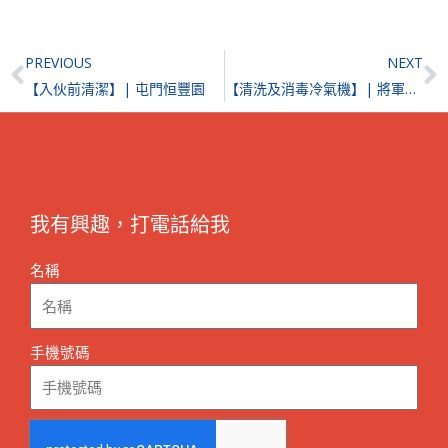
Prev
N
PREVIOUS
NEXT
【入伙前清潔】| 屯門恒豐園
【清洗及消毒冷氣機】| 將軍澳Sea To sky
我有興趣，打電話給我
名稱
手機號碼