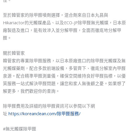
至於韓管家的除甲醛噴劑選擇，混合劑來自日本丸昌與
Hikariactor的光觸媒產品、以及ECO-JP除甲醛無光觸媒，日本原
廠製造及進口，能有效滲入並分解甲醛，全面而徹底地分解甲
醛。
關於韓管家
韓管家的專業除甲醛服務，以日本原廠進口的除甲醛光觸媒及無
光觸媒藥劑，配合多款前端設備，多管齊下、徹底分解室內甲醛
泉源。配合精準甲醛測量儀，確保空間維持良好甲醛指標，以優
質服務一站式解決甲醛問題，讓您和家人無後顧之憂。如果想了
解更多，我們歡迎你的查詢。
除甲醛費用及詳細的除甲醛資訊可以參閱以下網
址
https://koreanclean.com/除甲醛服務/
#無光觸媒除甲醛