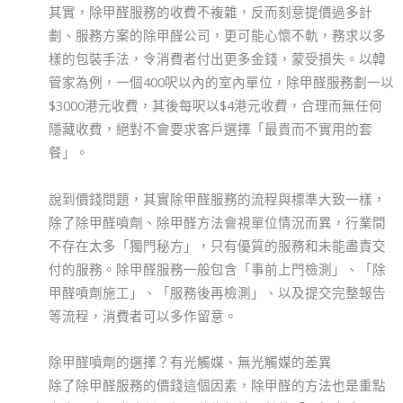
其實，除甲醛服務的收費不複雜，反而刻意提價過多計
劃、服務方案的除甲醛公司，更可能心懷不軌，務求以多
樣的包裝手法，令消費者付出更多金錢，蒙受損失。以韓
管家為例，一個400呎以內的室內單位，除甲醛服務劃一以
$3000港元收費，其後每呎以$4港元收費，合理而無任何
隱藏收費，絕對不會要求客戶選擇「最貴而不實用的套
餐」。
說到價錢問題，其實除甲醛服務的流程與標準大致一樣，
除了除甲醛噴劑、除甲醛方法會視單位情況而異，行業間
不存在太多「獨門秘方」，只有優質的服務和未能盡責交
付的服務。除甲醛服務一般包含「事前上門檢測」、「除
甲醛噴劑施工」、「服務後再檢測」、以及提交完整報告
等流程，消費者可以多作留意。
除甲醛噴劑的選擇？有光觸媒、無光觸媒的差異
除了除甲醛服務的價錢這個因素，除甲醛的方法也是重點