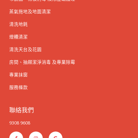
蒸氣拖地及地面清潔
清洗地氈
燈糟清潔
清洗天台及花園
房間、抽屜潔淨消毒 及專業除霉
專業抹窗
服務條款
聯絡我們
9308 9608
F
I
G