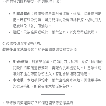
不同材質的牆身需要不同的處理手法：
乳膠漆牆面
：裝修後牆身常附著浮塵，建議用除塵拖把乾
拖。若有輕微污漬，可用乾淨的微濕海綿輕擦，切勿用力
過度以免「省」甩油漆。
牆紙
：只能吸塵或乾擦，嚴禁沾水，以免發霉或脫膠。
C. 裝修後清潔地磚與地板
裝修後清潔地磚
最棘手的是填縫劑殘留和英泥漬。
地磚/磁磚
：對於英泥漬，切勿用刀片猛刮。應使用專用的
弱酸性清潔劑進行溶解，再配合洗地機清洗。注意酸性清
潔劑不能在磚面停留太久，否則會破壞磚面釉層。
木地板
：木地板極怕水，嚴禁直接倒水拖地。需使用擰乾
的微濕拖把，配合專用木地板保養劑。
3. 裝修後清潔邊間好？如何避開裝修清潔黑店