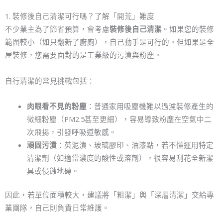
1. 裝修後自己清潔可行嗎？了解「開荒」難度
不少業主為了節省預算，會考慮
裝修後自己清潔
。如果您的裝修
範圍較小（如只翻新了廚廁），自己動手是可行的。但如果是全
屋裝修，您需要面對的是工業級的污漬與粉塵。
自行清潔的常見挑戰包括：
肉眼看不見的粉塵
：普通家用吸塵機難以過濾裝修產生的
微細粉塵（PM2.5甚至更細），容易導致粉塵在空氣中二
次飛揚，引發呼吸道敏感。
頑固污漬
：英泥漬、玻璃膠印、油漆點，若不懂運用特定
清潔劑（如適當濃度的酸性或溶劑），很容易刮花全新潔
具或侵蝕地磚。
因此，若單位面積較大，建議將「粗潔」與「深層清潔」交給專
業團隊，自己則負責日常維護。