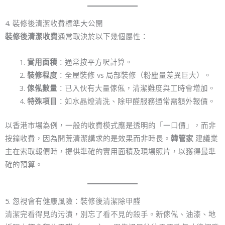
4. 裝修後清潔收費標準大公開
裝修後清潔收費
通常取決於以下幾個屬性：
實用面積
：通常按平方呎計算。
裝修程度
：全屋裝修 vs 局部裝修（粉塵量差異巨大）。
傢俬數量
：已入伙有大量傢俬，清潔難度與工時會增加。
特殊項目
：如水晶燈清洗、除甲醛服務通常需額外報價。
以香港市場為例，一般的收費模式應是透明的「一口價」，而非
按鐘收費，因為開荒清潔講求的是效果而非時長。
韓管家
建議業
主在索取報價時，提供準確的實用面積及現場照片，以獲得最準
確的預算。
5. 忽視會有健康風險：裝修後清潔除甲醛
清潔完看得見的污漬，別忘了看不見的殺手。新傢俬、油漆、地