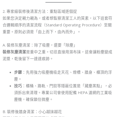
2. 專家級裝修後清潔方法：重點區域逐個捉
如果您決定親力親為，或者想監察清潔工人的質素，以下這套符
合邏輯順序的清潔流程（Standard Operating Procedure）至關
重要。原則必須是「由上而下，由內而外」。
A. 裝修灰塵清潔：除了吸塵，還要「除塵」
裝修灰塵清潔
是重中之重。切忌直接用濕布抹，這會讓粉塵變成
泥漿，乾後留下一達達痕跡。
步驟
：先用強力吸塵機吸走天花、燈槽、牆身、櫃頂的浮
塵。
技巧
：櫃桶、路軌、門鉸等隱蔽位置是「藏塵黑點」，必
須拆出來清理。專業公司會使用配備 HEPA 濾網的工業吸
塵機，確保鎖住微塵。
B. 裝修後牆身清潔：小心越抹越花