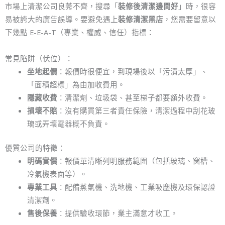
市場上清潔公司良莠不齊，搜尋「
裝修後清潔邊間好
」時，很容
易被誇大的廣告誤導。要避免遇上
裝修清潔黑店
，您需要留意以
下幾點 E-E-A-T（專業、權威、信任）指標：
常見陷阱（伏位）：
坐地起價
：報價時很便宜，到現場後以「污漬太厚」、
「面積超標」為由加收費用。
隱藏收費
：清潔劑、垃圾袋、甚至梯子都要額外收費。
損壞不賠
：沒有購買第三者責任保險，清潔過程中刮花玻
璃或弄壞電器概不負責。
優質公司的特徵：
明碼實價
：報價單清晰列明服務範圍（包括玻璃、窗槽、
冷氣機表面等）。
專業工具
：配備蒸氣機、洗地機、工業吸塵機及環保認證
清潔劑。
售後保養
：提供驗收環節，業主滿意才收工。