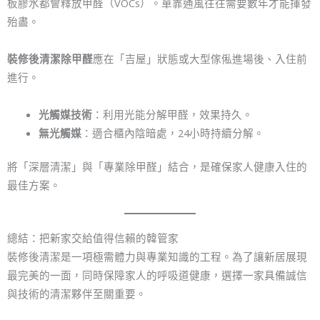
板膠水都會釋放甲醛（VOCs）。單靠通風往往需要數年才能揮發
殆盡。
裝修後清潔除甲醛
應在「吉屋」狀態或大型傢俬進場後、入住前
進行。
光觸媒技術
：利用光能分解甲醛，效果持久。
無光觸媒
：適合櫃內陰暗處，24小時持續分解。
將「深層清潔」與「專業除甲醛」結合，是確保家人健康入住的
最佳方案。
總結：把新家交給值得信賴的韓管家
裝修後清潔是一項極需體力與專業知識的工程。為了讓新居展現
最完美的一面，同時保障家人的呼吸道健康，選擇一家具備誠信
與技術的清潔夥伴至關重要。