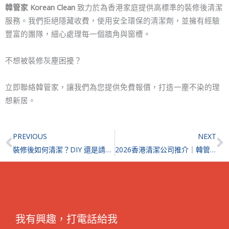
韓管家 Korean Clean
致力於為香港家庭提供高標準的裝修後清潔
服務。我們拒絕隱藏收費，使用安全環保的清潔劑，並擁有經驗
豐富的團隊，細心處理每一個牆角與窗槽。
不想被裝修灰塵困擾？
立即聯絡韓管家，讓我們為您提供免費報價，打造一塵不染的理
想新居。
Prev
N
PREVIOUS
NEXT
裝修後如何清潔？DIY 還是請人？專家教你除甲醛與驗收全攻略
2026香港清潔公司推介｜韓管家｜家居・辦公室・裝修後
我有興趣，打電話給我