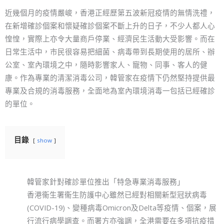
近幾個月的疫情嚴峻，香港正經歷第五波新冠疫情的無情洗禮，
在新增確診個案和懷疑確診個案不斷上升的日子，不少人都人心
惶惶，實際上亦令大量商戶停業、經濟民生活動大受影響。而在
日常生活中，市民很容易把細菌、病毒帶到長期使用的居所、辦
公室、室內環境之中，隨時影響家人、寵物、同事、客人的健
康。作為專業的清潔消毒公司，韓管家在疫情下仍然堅持提供最
專業及合規的消毒服務，全面地為室內環境消毒一包括已經確診
的單位。
目錄
show
韓管家針對確診單位推出「特急專業消毒服務」
香港衞生署衞生防護中心雖然已經對相關新型冠狀病毒
(COVID-19)、變種病毒Omicron及Delta等疫情、個案，展
行流行病學調查。而署方亦強調，全港需要在多項抗疫措