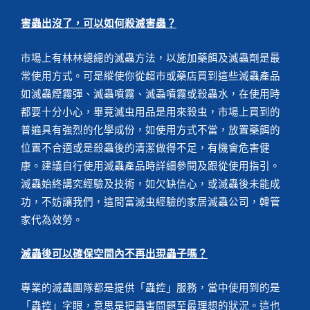
害蟲出沒了，可以如何殺滅害蟲？
市場上有林林總總的滅蟲方法，以施加藥餌及滅蟲劑是最
常使用方式。可是縱使你從超市或藥店買到這些滅蟲產品
如滅蟲煙霧彈、滅蟲噴霧、滅蝨噴霧或殺蟲水，在使用時
都要十分小心，畢竟滅虫用品是用來殺虫，市場上買到的
普遍具有強烈的化學成份，如使用方式不當，放置藥餌的
位置不合適或是殺蟲後的清潔做得不足，有機會危害健
康。建議自行使用滅蟲產品時詳細參閱及跟從使用指引。
滅蟲始終講究經驗及技術，如欠缺信心，或滅蟲後未能成
功，不妨讓我們，這間富滅虫經驗的家居滅蟲公司，韓管
家代為效勞。
滅蟲後可以確保空間內不再出現蟲子嗎？
專業的滅蟲團隊都是提供「蟲控」服務，當中使用到的是
「蟲控」字眼，意思是把蟲害問題至最理想的狀況。這也