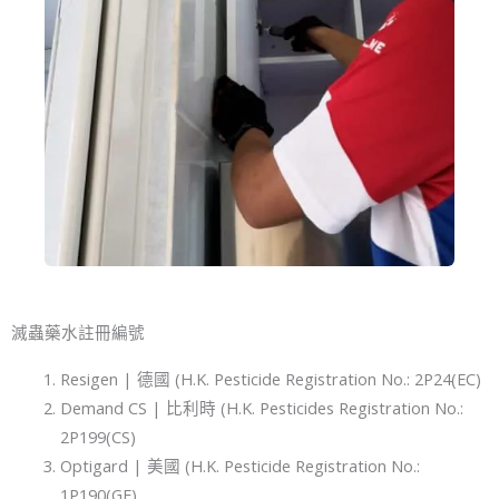
滅蟲藥水註冊編號
Resigen | 德國 (H.K. Pesticide Registration No.: 2P24(EC)
Demand CS | 比利時 (H.K. Pesticides Registration No.:
2P199(CS)
Optigard | 美國 (H.K. Pesticide Registration No.:
1P190(GE)