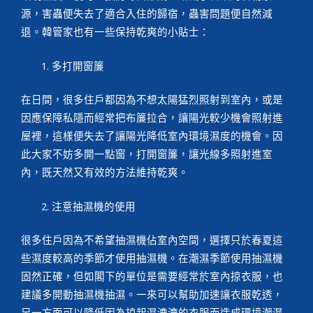
源，害蟲便失去了適合入住的歸宿，蟲害問題便自然減
退。韓管家也有一些保持乾爽的小貼士：
多打開窗簾
在日間，很多住戶都因為不想太陽猛烈照射到室內，或是
因應保障私隱而經常把布簾拉合，讓陽光較少機會照射進
屋裡，這樣便失去了讓陽光降低室內環境濕度的機會。因
此大家不妨多開一點窗，打開窗簾，讓光線多照射進室
內，既天然又有效的方法維持乾爽。
注意抽濕機的使用
很多住戶因為不希望抽濕機佔室內空間，選擇只於春夏這
些濕度較高的季節才使用抽濕機。在潮濕季節使用抽濕機
固然正確，但如閣下的單位是需要經常於室內掠衣服，也
建議多開動抽濕機抽濕。一來可以幫助加速讓衣服乾透，
另一方面可以降低因為掠起濕漉漉的衣服而造成環境潮濕