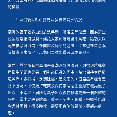
的機會。
淋浴後以毛巾抹乾及多檢查漏水情況
潮濕的蟲子較多出沒於洗手間、淋浴室等位置，因為這些
位置經常維持濕潤。建議大家於淋浴後不妨花一點功夫以
乾布抹淨淋浴間，多開窗及廁所門通風。平常也多留意喉
管檢查漏水情況，以免因為積水導致環境潮濕。
當然，並非所有害蟲都是從潮濕氣候引致，周遭環境或家
居衛生問題也是另一個引來昆蟲的因由。時常保持家居環
境乾淨，多打掃，定期除蟎也是必須的。但昆蟲有機會是
防不勝防，即使維持乾爽及保持家居衛生也總有機讓蟲子
出沒。不幸地，居所有蟲子出沒後要殺滅更是一個艱難的
任務。當中要殺滅跳蝨、蚊子、曱甴、螞蟻、飛蟻等昆蟲
會尤其困難。很多時候，需要配合施放藥劑、藥餌來處
理。