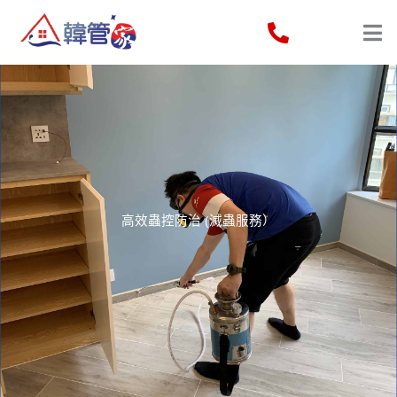
Skip
to
content
高效蟲控防治 (滅蟲服務）