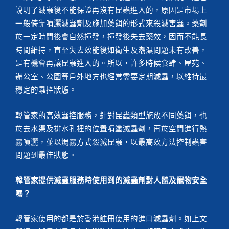
說明了滅蟲後不能保證再沒有昆蟲進入的，原因是市場上
一般倚靠噴灑滅蟲劑及施加藥餌的形式來殺滅害蟲。藥劑
於一定時間後會自然揮發，揮發後失去藥效，因而不能長
時間維持，直至失去效能後如衛生及潮濕問題未有改善，
是有機會再讓昆蟲進入的。所以，許多時候食肆、屋苑、
辦公室、公園等戶外地方也經常需要定期滅蟲，以維持最
穩定的蟲控狀態。
韓管家的高效蟲控服務，針對昆蟲類型施放不同藥餌，也
於去水渠及排水孔裡的位置噴塗滅蟲劑，再於空間進行熱
霧噴灑，並以焗霧方式殺滅昆蟲，以最高效方法控制蟲害
問題到最佳狀態。
韓管家提供滅蟲服務時使用到的滅蟲劑對人體及寵物安全
嗎？
韓管家使用的都是於香港註冊使用的進口滅蟲劑。如上文