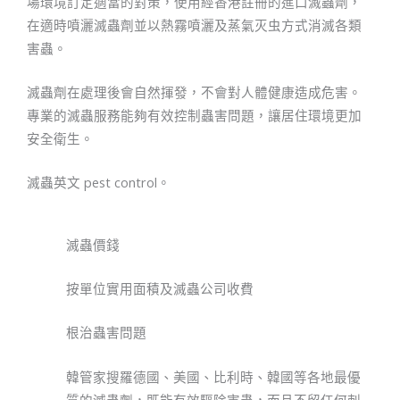
場環境訂定適當的對策，使用經香港註冊的進口滅蟲劑，
在適時噴灑滅蟲劑並以熱霧噴灑及蒸氣灭虫方式消滅各類
害蟲。
滅蟲劑在處理後會自然揮發，不會對人體健康造成危害。
專業的滅蟲服務能夠有效控制蟲害問題，讓居住環境更加
安全衛生。
滅蟲英文 pest control。
滅蟲價錢​
按單位實用面積及滅蟲公司收費
根治蟲害問題
韓管家搜羅德國、美國、比利時、韓國等各地最優
質的滅蟲劑，既能有效驅除害蟲，而且不留任何刺