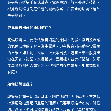
滅蟲專員透過手臂式滅蟲、電霧噴焗、放置藥餌等技術，
根據現場環境制定合適的滅蟲方案，在安全的環境下達到
害蟲絕跡。
究竟蟲害出現的原因何在？
氣候環境是主要導致蟲害問題的原因。潮濕、陰暗及溫暖
的氣候環境除了容易滋生霉菌，更有機會引來愛進食霉菌
的昆蟲，如卜泥、衣魚、蚊滋等出沒。這些昆蟲一般愛出
沒在天花、牆壁、水糟管道、書籍裡，並進行繁殖，這類
昆蟲雖然都對人類無害，但牠們的存在會令人相當煩擾和
討厭。
如何防範害蟲？
韓管家建議一切還原基本，讓住所維持潔淨乾爽，常常保
持通風及抽濕是極重要的環節。只要環境維持乾爽，降低
環境濕度，便可以預防霉菌形成，堵截了害蟲的食物泉