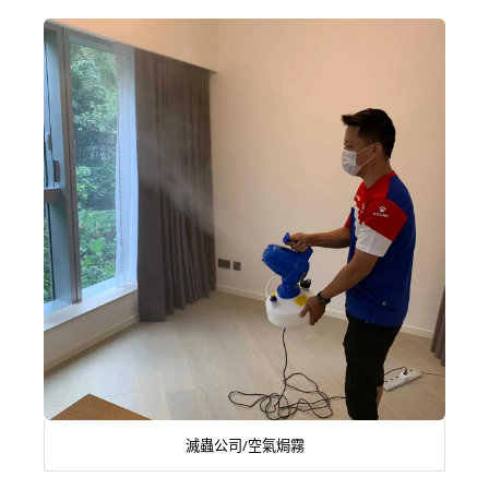
滅蟲公司/空氣焗霧