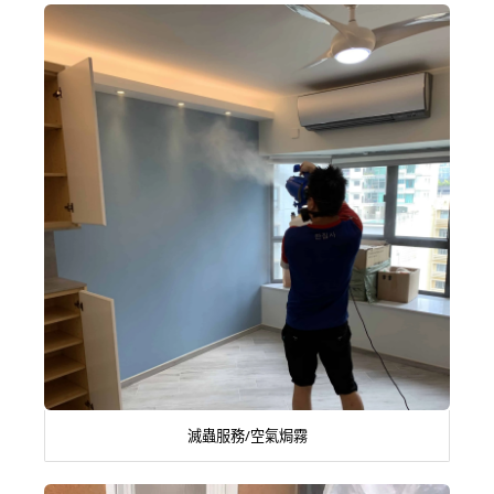
滅蟲服務/空氣焗霧