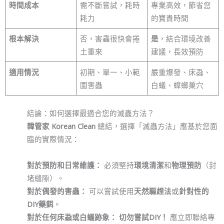
時間成本
需不斷嘗試，耗時
專業高效，節省您
耗力
的寶貴時間
根本解決
否，害蟲很快會捲
是
，結合環境改善
土重來
建議，長效預防
適用情況
初期、單一、小範
嚴重爆發、床蝨、
圍害蟲
白蟻、蟑螂巢穴
結論：如何選擇最適合您的滅蟲方法？
韓管家 Korean Clean
總結，選擇「滅蟲方法」應基於您面
臨的實際情況：
對於預防和日常維護：
必須堅持
環境清潔
和
物理預防
（封
堵縫隙）。
對於偶發的害蟲：
可以嘗試使用
天然驅趕法
或
針對性的
DIY藥餌
。
對於任何床蝨或白蟻跡象：
切勿嘗試DIY！
應立即聯絡專