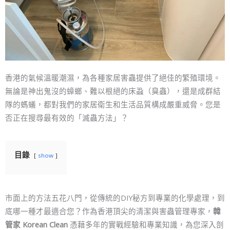
香港的氣候溫暖潮濕，為各種家居害蟲提供了絕佳的繁殖環境。
無論是神出鬼沒的蟑螂、難以根絕的床蝨（臭蟲），還是成群結
隊的螞蟻，都對我們的家居衛生和生活品質構成嚴重威脅。您是
否正在搜尋最有效的「滅蟲方法」？
目錄
show
市面上的方法五花八門，從傳統的DIY秘方到專業的化學處理，到
底哪一種才最適合您？作為香港頂尖的清潔與害蟲管理專家，
韓
管家 Korean Clean
憑藉多年的實戰經驗和專業知識，為您深入剖