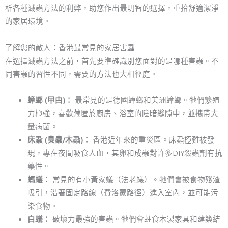
析各種滅蟲方法的利弊，助您作出最明智的選擇，重拾舒適潔淨
的家居環境。
了解您的敵人：香港最常見的家居害蟲
在選擇滅蟲方法之前，首先要準確識別您面對的是哪種害蟲。不
同害蟲的習性不同，需要的方法也大相徑庭。
蟑螂 (曱甴)：
最常見的是德國蟑螂和美洲蟑螂。牠們繁殖
力極強，喜歡藏匿於廚房、浴室的陰暗縫隙中，並攜帶大
量病菌。
床蝨 (臭蟲/木蝨)：
香港近年來的重災區。床蝨極難被發
現，專在夜間吸食人血，其卵和成蟲對許多DIY殺蟲劑有抗
藥性。
螞蟻：
常見的有小黃家蟻（法老蟻）。牠們會被食物殘渣
吸引，沿著固定路線（費洛蒙路徑）進入室內，並可能污
染食物。
白蟻：
破壞力最強的害蟲。牠們會蛀食木製家具和建築結