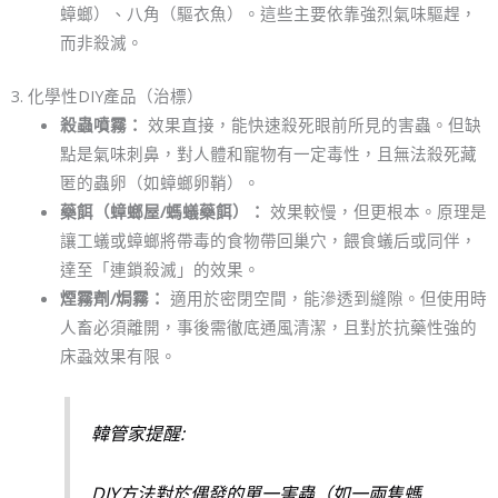
蟑螂）、八角（驅衣魚）。這些主要依靠強烈氣味驅趕，
而非殺滅。
3. 化學性DIY產品（治標）
殺蟲噴霧：
效果直接，能快速殺死眼前所見的害蟲。但缺
點是氣味刺鼻，對人體和寵物有一定毒性，且無法殺死藏
匿的蟲卵（如蟑螂卵鞘）。
藥餌（蟑螂屋/螞蟻藥餌）：
效果較慢，但更根本。原理是
讓工蟻或蟑螂將帶毒的食物帶回巢穴，餵食蟻后或同伴，
達至「連鎖殺滅」的效果。
煙霧劑/焗霧：
適用於密閉空間，能滲透到縫隙。但使用時
人畜必須離開，事後需徹底通風清潔，且對於抗藥性強的
床蝨效果有限。
韓管家提醒:
DIY方法對於偶發的單一害蟲（如一兩隻螞