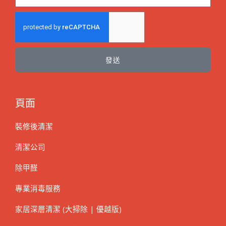
發送
頁面
裝修後清潔
清潔公司
除甲醛
專業消毒服務
家居深層清潔 (大掃除 | 優越版)