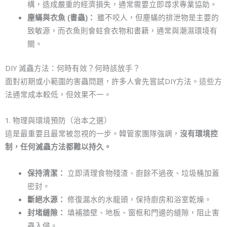
構，造成嚴重的經濟損失，通常需要立即尋求專業協助。
塵蟎與衣魚 (書蟲)：
雖不咬人，但塵蟎的排泄物是主要的
致敏源，而衣魚則會蛀食衣物和書籍，通常與潮濕環境有
關。
DIY 滅蟲方法：何時有效？何時該放手？
面對初期或小範圍的害蟲問題，許多人會先嘗試DIY方法。這些方
法通常成本較低，但效果不一。
1. 物理與環境預防（治本之選）
這是最重要且最常被忽視的一步。韓管家團隊強調，
沒有環境控
制，任何滅蟲方法都難以持久。
保持清潔：
立即清理食物殘渣、廚餘不過夜、垃圾桶加蓋
密封。
斷絕水源：
修復漏水的水龍頭，保持廚房和浴室乾燥。
封堵縫隙：
填補牆壁、地板、窗框和門邊的縫隙，阻止害
蟲入侵。