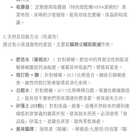
吸塵器：
定期使用吸塵器（特別是配備HEPA濾網的）清
潔地毯、床褥和沙發縫隙，能有效吸走塵蟎、床蝨卵和成
蟲。
2. 天然及自製方法（低毒性）
適合有小孩或寵物的家庭，主要起
驅趕
或
輔助殺滅
作用。
肥皂水（番梘水）：
針對蟑螂。肥皂中的界面活性劑能溶
解蟑螂腹部的油脂層，堵塞其呼吸氣門，導致其窒息。
梳打粉 + 糖：
針對蟑螂。以1:1比例混合，糖吸引蟑螂進
食，鹼性的梳打粉會破壞其消化系統。
白醋水：
針對螞蟻。以1:1比例稀釋白醋，噴灑在螞蟻路徑
上，能有效干擾牠們用來溝通的費洛蒙，使其迷失方向。
矽藻土 (DE粉)：
針對床蝨、跳蚤。這種天然粉末的鋒利邊
緣能刺穿害蟲的蠟質外殼，使其脫水而死。必須使用「食
品級」矽藻土，並撒在床架、牆角等乾燥處。
氣味驅趕：
咖啡渣（驅蟻）、檸檬皮/九層塔/月桂葉（驅