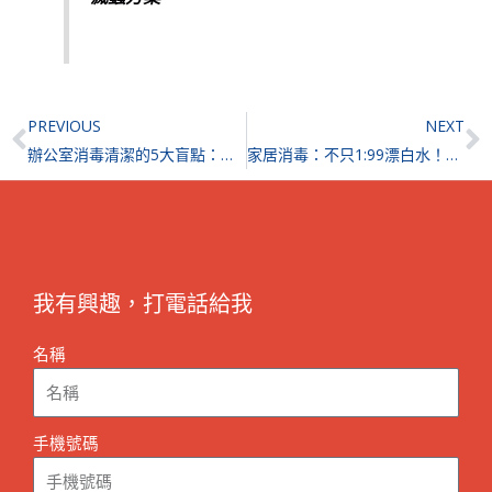
Prev
N
PREVIOUS
NEXT
辦公室消毒清潔的5大盲點：韓管家揭示2025年流感高峰期下，香港企業如何防範交叉感染
家居消毒：不只1:99漂白水！韓管家專家詳解7大清潔盲點、正確除菌方法與流感高峰期防疫關鍵
我有興趣，打電話給我
名稱
手機號碼