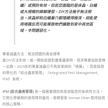
蟻）或預防有效，但若您面臨的是床蝨、白蟻
或大規模的蟑螂爆發，DIY方法幾乎無法根
治。床蝨卵和白蟻巢穴都隱藏得極深，胡亂使
用噴霧反而可能導致牠們擴散到家中其他區
域，令問題惡化。
專業滅蟲方法：根治問題的黃金標準
當DIY方法失效，或一開始就面對嚴重蟲害時，尋求專業協助是唯
一出路。2025年的專業滅蟲已不再是單純的「噴藥」，而是採用
科學化的「綜合蟲害管理」（Integrated Pest Management,
IPM）系統。
IPM (綜合蟲害管理)
是一個著重預防和長效監控的系統性方法，
它將化學藥劑的使用降到最低，是韓管家 Korean Clean 堅持採用
的核心策略。