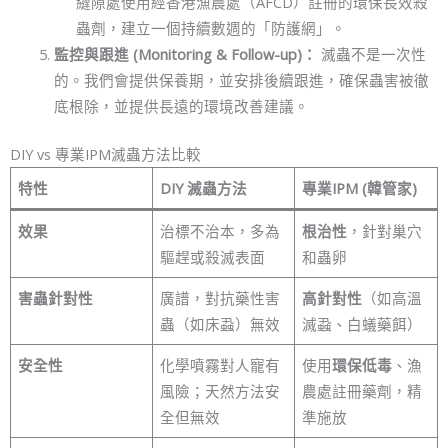
縫隙處使用經香港漁農處（AFCD）註冊的環保長效殺
蟲劑，建立一個持續數週的「防護網」。
監控與跟進 (Monitoring & Follow-up)：
滅蟲不是一次性
的。我們會提供保養期，並安排後續跟進，確保蟲害被徹
底根除，並提供長遠的環境改善建議。
DIY vs 專業IPM滅蟲方法比較
特性
DIY 滅蟲方法
專業IPM (韓管家)
效果
治標不治本，多為
根治性
，針對巢穴
驅趕或殺滅表面
和蟲卵
害蟲針對性
廣譜，對抗藥性害
高針對性
（如高溫
蟲（如床蝨）無效
滅蝨、白蟻藥餌）
安全性
化學噴霧對人寵有
使用
環保低毒
、漁
風險；天然方法安
農處註冊藥劑，精
全但無效
準施放