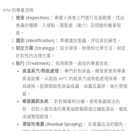
IPM 的專業流程
檢查 (Inspection)：
專業人員會上門進行全面勘察，找出
害蟲的種類、入侵點、藏匿處（巢穴）及問題的嚴重程
度。
識別 (Identification)：
準確識別害蟲，評估其抗藥性。
制定方案 (Strategy)：
結合環境、物理和化學方法，制定
針對性的治理方案。
執行 (Treatment)：
採用精準、高效的專業技術：
高溫蒸汽/熱能處理：
專門針對床蝨。韓管家使用專業
高溫設備，以超過 60°C 的乾蒸汽或熱能處理床褥、家
具縫隙，能瞬間殺死床蝨成蟲、幼蟲及蟲卵，無化學殘
留。
專業藥餌系統：
針對蟑螂和白蟻。使用害蟲無法抗
拒、但對人寵低毒的專業凝膠藥餌或白蟻監測站，徹底
消滅整個群落。
滯留性噴灑 (Residual Spraying)：
在害蟲出沒的牆角、