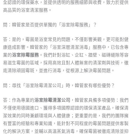
全認證的環保藥水，並提供透明的服務細節與收費，致力於提供
高品質的浴室清潔服務。
問：韓管家是否提供單獨的「浴室除霉服務」？
答：是的，霉菌是浴室常見的問題，不僅影響美觀，更可能對健
康造成影響。韓管家的「浴室深層清潔消毒」服務中，已包含專
業的
浴室除霉服務
。我們針對浴缸、企缸、牆壁、磁磚縫隙等容
易滋生霉菌的區域，採用高效且對人體無害的清潔劑與技術，徹
底清除頑固霉斑，並進行消毒，從根源上解決霉菌問題。
問：尋找「浴室除霉清潔公司」時，韓管家有哪些優勢？
答：作為專業的
浴室除霉清潔公司
，韓管家具備多項優勢：我們
不僅使用德國進口、獲得多項國際認證的環保清潔產品，確保清
潔效果的同時兼顧環境與人體健康；更重要的是，我們的團隊擁
有豐富的經驗和專業知識，能針對不同程度的霉菌問題提供客製
化的解決方案，並輔以高溫蒸氣消毒，確保霉菌被徹底清除並抑