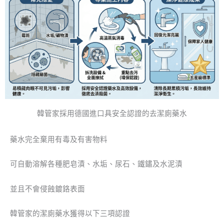
韓管家採用德國進口具安全認證的去潔廁藥水
藥水完全棄用有毒及有害物料
可自動溶解各種肥皂漬、水垢、尿石、鐵鏽及水泥漬
並且不會侵蝕鍍鉻表面
韓管家的潔廁藥水獲得以下三項認證