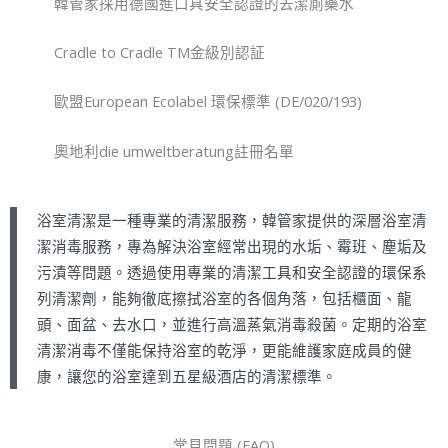
韓管家採用德國進口具安全認證的去潔廁藥水
Cradle to Cradle TM金級別認証
歐盟European Ecolabel 環保標準 (DE/020/193)
奧地利die umweltberatung註冊名單
浴室清潔是一種專業的清潔服務，韓管家提供的深層浴室清
潔消毒服務，專為解決浴室經常出現的水垢、霉班、塵垢及
污漬等問題。透過使用專業的清潔工具和安全認證的環保系
列清潔劑，能夠徹底擦拭浴室的各個角落，包括櫃面、龍
頭、面盆、去水口，並進行高溫蒸氣消毒殺菌。定期的浴室
清潔消毒不僅能保持浴室的乾淨，更能維護家庭成員的健
康，讓您的浴室達到五星級酒店的清潔標準。
常見問題 (FAQ)