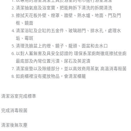
以專用的浴室清潔工具於浴室的毛巾進行浴室清潔
清潔抽氣扇及浴室寶，把能夠拆下清洗的拆開清洗
擦拭天花板外壁、燈罩、牆壁、熱水爐、地面、門及門
框、鏡面
清潔浴缸及企缸的五金件、玻璃趟門、排水孔，處理水
垢、霉斑
清理洗臉盆上的燈、鏡子、龍頭、面盆和去水口
以對人蓄無害及具安全認證的 環保系潔廁劑徹底擦拭坐廁
最底部及內彎位置污漬、尿石及英泥漬
清潔座墊以及隙縫部分，並以高效商用蒸氣 高溫消毒殺菌
如廁櫃裡沒有擺放物品，會清潔櫃籠
清潔浴室完成標準
完成消毒殺菌
清潔後無灰塵