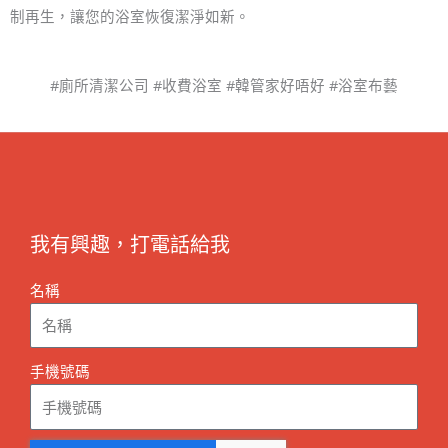
制再生，讓您的浴室恢復潔淨如新。
#廁所清潔公司 #收費浴室 #韓管家好唔好 #浴室布藝
我有興趣，打電話給我
名稱
手機號碼