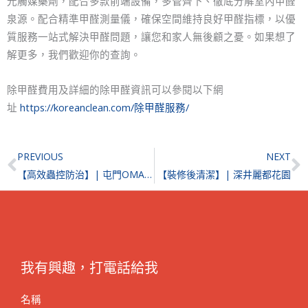
光觸媒藥劑，配合多款前端設備，多管齊下、徹底分解室內甲醛
泉源。配合精準甲醛測量儀，確保空間維持良好甲醛指標，以優
質服務一站式解決甲醛問題，讓您和家人無後顧之憂。如果想了
解更多，我們歡迎你的查詢。
除甲醛費用及詳細的除甲醛資訊可以參閱以下網
址
https://koreanclean.com/除甲醛服務/
Prev
N
PREVIOUS
NEXT
【高效蟲控防治】| 屯門OMA OMA
【裝修後清潔】| 深井麗都花園
我有興趣，打電話給我
名稱