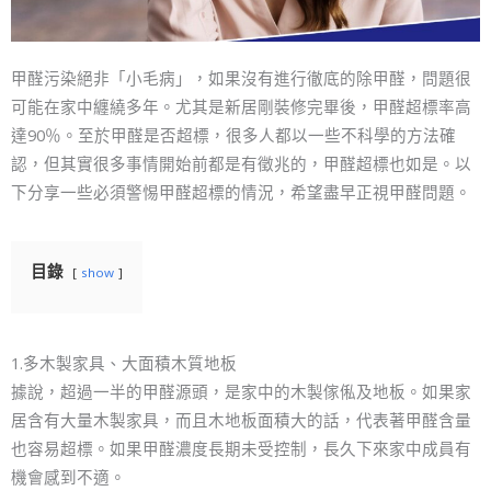
甲醛污染絕非「小毛病」，如果沒有進行徹底的除甲醛，問題很
可能在家中纏繞多年。尤其是新居剛裝修完畢後，甲醛超標率高
達90％。至於甲醛是否超標，很多人都以一些不科學的方法確
認，但其實很多事情開始前都是有徵兆的，甲醛超標也如是。以
下分享一些必須警惕甲醛超標的情況，希望盡早正視甲醛問題。
目錄
show
1.多木製家具、大面積木質地板
據說，超過一半的甲醛源頭，是家中的木製傢俬及地板。如果家
居含有大量木製家具，而且木地板面積大的話，代表著甲醛含量
也容易超標。如果甲醛濃度長期未受控制，長久下來家中成員有
機會感到不適。