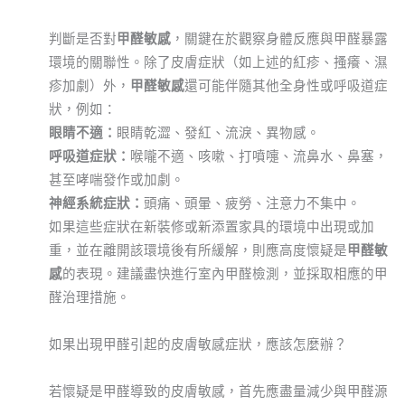
判斷是否對
甲醛敏感
，關鍵在於觀察身體反應與甲醛暴露
環境的關聯性。除了皮膚症狀（如上述的紅疹、搔癢、濕
疹加劇）外，
甲醛敏感
還可能伴隨其他全身性或呼吸道症
狀，例如：
眼睛不適：
眼睛乾澀、發紅、流淚、異物感。
呼吸道症狀：
喉嚨不適、咳嗽、打噴嚏、流鼻水、鼻塞，
甚至哮喘發作或加劇。
神經系統症狀：
頭痛、頭暈、疲勞、注意力不集中。
如果這些症狀在新裝修或新添置家具的環境中出現或加
重，並在離開該環境後有所緩解，則應高度懷疑是
甲醛敏
感
的表現。建議盡快進行室內甲醛檢測，並採取相應的甲
醛治理措施。
如果出現甲醛引起的皮膚敏感症狀，應該怎麼辦？
若懷疑是甲醛導致的皮膚敏感，首先應盡量減少與甲醛源