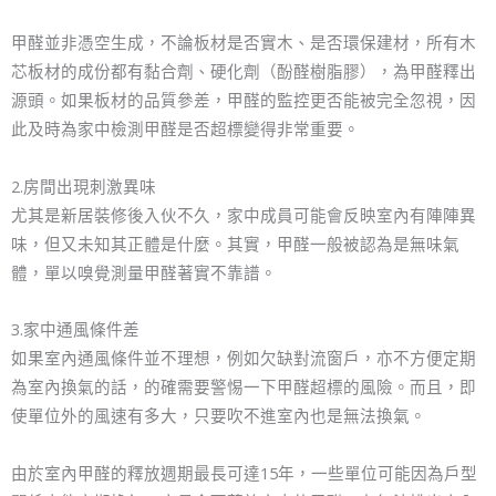
甲醛並非憑空生成，不論板材是否實木、是否環保建材，所有木
芯板材的成份都有黏合劑、硬化劑（酚醛樹脂膠），為甲醛釋出
源頭。如果板材的品質參差，甲醛的監控更否能被完全忽視，因
此及時為家中檢測甲醛是否超標變得非常重要。
2.房間出現刺激異味
尤其是新居裝修後入伙不久，家中成員可能會反映室內有陣陣異
味，但又未知其正體是什麼。其實，甲醛一般被認為是無味氣
體，單以嗅覺測量甲醛著實不靠譜。
3.家中通風條件差
如果室內通風條件並不理想，例如欠缺對流窗戶，亦不方便定期
為室內換氣的話，的確需要警惕一下甲醛超標的風險。而且，即
使單位外的風速有多大，只要吹不進室內也是無法換氣。
由於室內甲醛的釋放週期最長可達15年，一些單位可能因為戶型