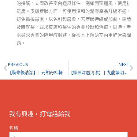
的接觸。立即改善室內通風條件，例如開窗通風、使用排
氣扇。皮膚症狀方面，可使用溫和的潤膚產品舒緩不適，
避免抓撓患處，以免引起感染。若症狀持續或加劇，建議
及時就醫，尋求皮膚科醫生的專業診斷和治療。同時，考
慮尋求專業的除甲醛服務，從根本上解決室內甲醛污染問
題。
Prev
N
PREVIOUS
NEXT
【裝修後清潔】| 元朗丹桂軒
【家居深層清潔】| 九龍塘明麗園
我有興趣，打電話給我
名稱