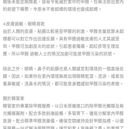
關係未能定期換氣，容易令匿藏於家中的甲醛，在無法排出室內
的前提下積聚，令原本不會超標的環境也變成超標。
4.皮膚過敏、眼睛易乾
由於人類的皮膚、粘膜比較易受甲醛的刺激，甲醛含量就算未超
標都可以對它作出迅速反饋。具有甲醛過敏皮膚的人尤其感受
到，甲醛可加劇皮炎的症狀，引起患者瘙癢、起紅疹等生理反
應，所以甲醛 過敏人士的情況加劇可能是甲醛污染的訊號。
除此之外，眼睛、鼻子的粘膜也是人類感官對環境的一個直接反
饋。因此，如果你在室內環境無故出現眼睛乾澀、流淚、或者加
重鼻敏感、流鼻水的情況，都可能是身體感知甲醛污染的表徵。
關於韓管家
韓管家的專業除甲醛服務，以日本原廠進口的除甲醛光觸媒及無
光觸媒藥劑，配合多款前端設備，多管齊下、徹底分解室內甲醛
泉源。配合精準甲醛測量儀，確保空間維持良好甲醛指標，以優
質服務一站式解決甲醛問題，讓您和家人無後顧之憂。如果想了