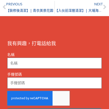
Prev
N
PREVIOUS
NEXT
【裝修後清潔】| 青衣美景花園
【入伙前深層清潔】| 大埔海日灣II
我有興趣，打電話給我
名稱
手機號碼