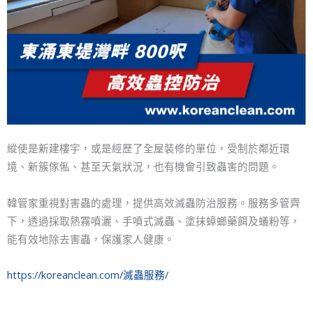
縱使是新建樓宇，或是經歷了全屋裝修的單位，受制於鄰近環
境、新簇傢俬、甚至天氣狀況，也有機會引致蟲害的問題。
韓管家重視對害蟲的處理，提供高效滅蟲防治服務。服務多管齊
下，透過採取熱霧噴灑、手噴式滅蟲、塗抹蟑螂藥餌及蟻粉等，
能有效地除去害蟲，保護家人健康。
https://koreanclean.com/滅蟲服務/