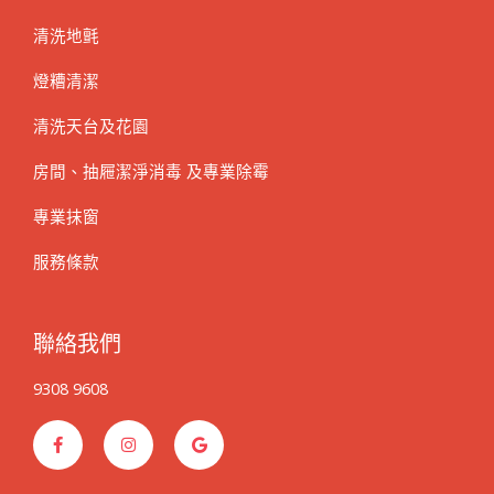
清洗地氈
燈糟清潔
清洗天台及花園
房間、抽屜潔淨消毒 及專業除霉
專業抹窗
服務條款
聯絡我們
9308 9608
F
I
G
a
n
o
c
s
o
e
t
g
b
a
l