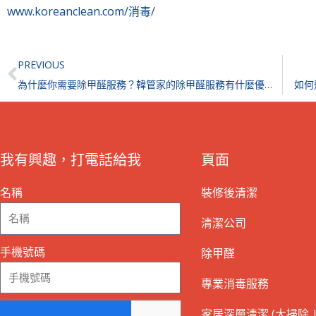
www.koreanclean.com/消毒/
Prev
PREVIOUS
為什麼你需要除甲醛服務？韓管家的除甲醛服務有什麼優勢？
如何
我有興趣，打電話給我
頁面
名稱
裝修後清潔
清潔公司
手機號碼
除甲醛
專業消毒服務
家居深層清潔 (大掃除 |