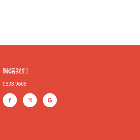
聯絡我們
9308 9608
F
I
G
a
n
o
c
s
o
e
t
g
b
a
l
o
g
e
o
r
k
a
-
m
f