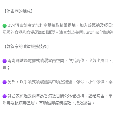
【消毒劑的煉成】
BV4消毒劑由尤加利樹葉抽取精華提煉，加入殼聚糖及經日本
認證的食品和食品添加劑調製。清毒劑於美國Eurofins化
【韓管家的噴塗服務技術】
消毒劑透過電霧式噴灑室內空間，包括高位、冷氣出風口、
置；
另外，以手噴式噴灑儀集中噴塗牆壁、傢俬、小件傢俱、桌
韓管家於過去兩年為香港數百間公私營機構、護老院舍、學
消毒及抗病毒塗層，有肋壓抑疫情擴散，成效顯著。