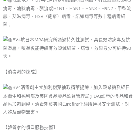
病毒、輪狀病毒、豬流感H1N1、H5N1、H5N3、H9N2、甲型流
感、艾滋病毒、HSV（皰疹）病毒、諾如病毒等數十種病毒細
菌；
BV4於日本MRA研究所通過持久性測試，具長效防病毒及抗
菌塗層，噴塗後能持續有效殺滅細菌、病毒，效果最少可維持90
天。
【消毒劑的煉成】
BV4消毒劑由尤加利樹葉抽取精華提煉，加入殼聚糖及經日
本衛生和福利部及美國食品藥品監督管理局(FDA)認證的食品和食
品添加劑調製。清毒劑於美國Eurofins化驗所通過安全測試，對
人體及寵物無害。
【韓管家的噴塗服務技術】