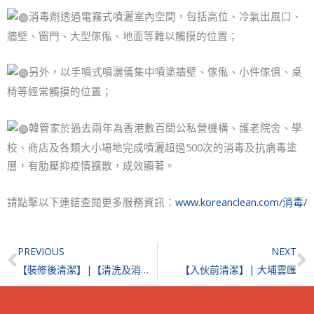
消毒劑透過電霧式噴灑室內空間，包括高位、冷氣出風口、
牆壁、窗門、大型傢俬、地面等難以觸摸的位置；
另外，以手噴式噴灑儀集中噴塗牆壁、傢俬、小件傢俱、桌
椅等經常觸摸的位置；
韓管家於過去兩年為香港數百間公私營機構、護老院舍、學
校、商店及各類大小場地完成噴灑超過500次的消毒及抗病毒塗
層，有肋壓抑疫情擴散，成效顯著。
請點擊以下連結查閱更多服務資訊：
www.koreanclean.com/消毒/
Prev
N
PREVIOUS
NEXT
【裝修後清潔】|【清洗及消毒冷氣機】| 新蒲崗譽港灣
【入伙前清潔】| 大埔雲匯