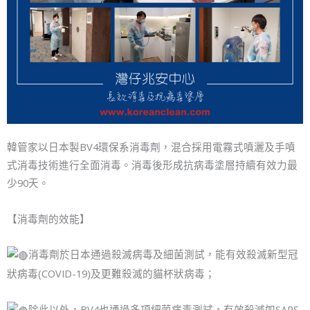
韓管家以日本製BV4環保系消毒劑，混合採用電霧式噴灑及手噴
式消毒技術進行全面消毒。消毒後形成抗病毒塗層持續有效力最
少90天。
【消毒劑的效能】
消毒劑於日本通過殺滅病毒及細菌測試，能有效殺滅新型冠
狀病毒(COVID-19)及更難殺滅的貓杯狀病毒；
除此以外，BV4也通過多項細菌病毒測試，有效殺滅如SARS