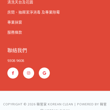
清洗天台及花園
房間、抽屜潔淨消毒 及專業除霉
專業抹窗
服務條款
聯絡我們
9308 9608
F
I
G
a
n
o
c
s
o
e
t
g
b
a
l
o
g
e
o
r
k
a
-
m
f
COPYRIGHT © 2026 韓管家 KOREAN CLEAN | POWERED BY 韓管