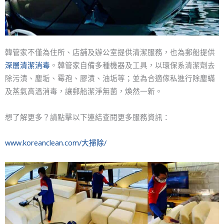
韓管家不僅為住所、店舖及辦公室提供清潔服務，也為郵船提供
深層清潔消毒
。韓管家自備多種機器及工具，以環保系清潔劑去
除污漬、塵垢、霉孢、膠漬、油垢等；並為合適傢私進行除塵蟎
及蒸氣高溫消毒，讓郵船潔淨無菌，煥然一新。
想了解更多？請點擊以下連結查閱更多服務資訊：
www.koreanclean.com/大掃除/