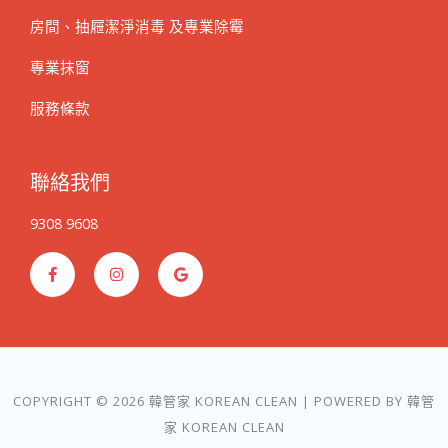
房間、抽屜潔淨消毒 及專業除霉
專業抹窗
服務條款
聯絡我們
9308 9608
F
I
G
a
n
o
c
s
o
e
t
g
b
a
l
o
g
e
o
r
k
a
-
m
f
COPYRIGHT © 2026 韓管家 KOREAN CLEAN | POWERED BY 韓管
家 KOREAN CLEAN