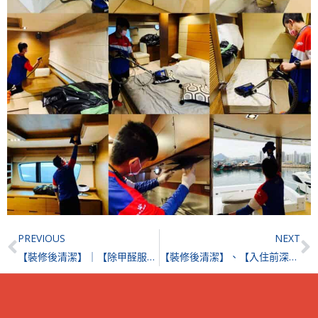
Prev
N
PREVIOUS
NEXT
【裝修後清潔】｜【除甲醛服務】| 富豪山峯
【裝修後清潔】、【入住前深層清潔】| 康樂園