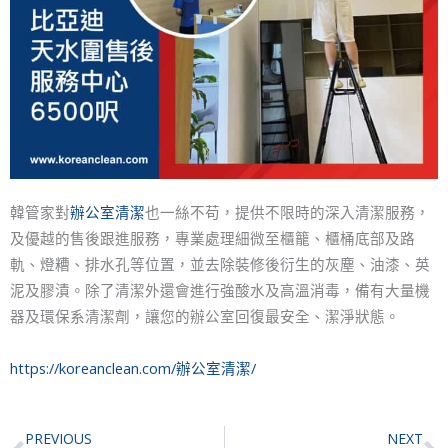
韓管家對
辦公室清潔
也一絲不苟，提供不限時的深入清潔服務，
及優越的售後跟進服務，專業處理細微至櫃籠、櫃桶底部及路
軌、燈糟、排水孔等位置，並去除裝修後衍生的灰塵、油漆、英
泥及膠漬。除了清潔外還會進行強酸水及高溫消毒，備有大量機
器及環保系清潔劑，讓您的辦公室回復最安全、潔淨狀態。
https://koreanclean.com/辦公室清潔/
Prev
N
PREVIOUS
NEXT