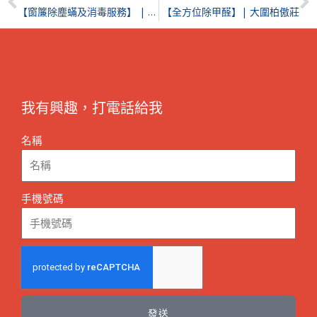
【窗簾除塵蟎及消毒服務】 | 大埔海日灣
【全方位除甲醛】| 大圍柏傲莊
我有興趣，打電話給我
名稱
手機號碼
發送