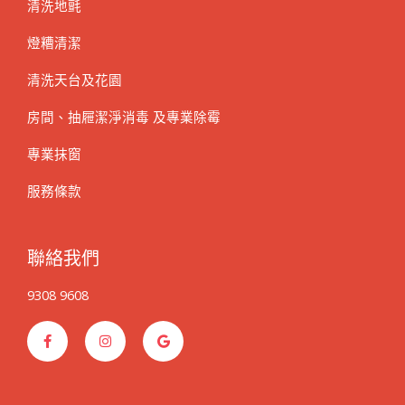
清洗地氈
燈糟清潔
清洗天台及花園
房間、抽屜潔淨消毒 及專業除霉
專業抹窗
服務條款
聯絡我們
9308 9608
F
I
G
a
n
o
c
s
o
e
t
g
b
a
l
o
g
e