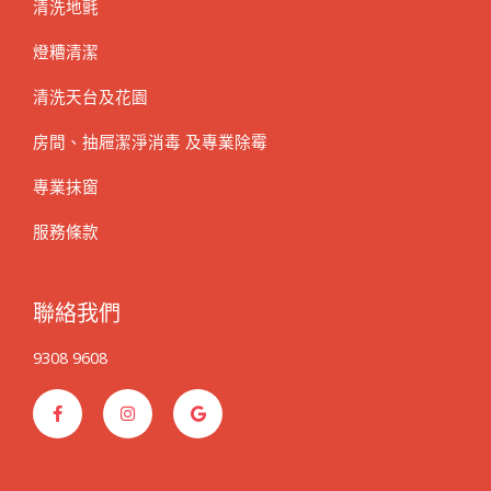
清洗地氈
燈糟清潔
清洗天台及花園
房間、抽屜潔淨消毒 及專業除霉
專業抹窗
服務條款
聯絡我們
9308 9608
F
I
G
a
n
o
c
s
o
e
t
g
b
a
l
o
g
e