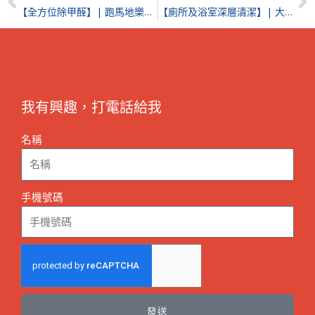
【全方位除甲醛】| 跑馬地樂翠台
【廁所及浴室深層清潔】| 大潭陽明山莊
我有興趣，打電話給我
名稱
手機號碼
發送