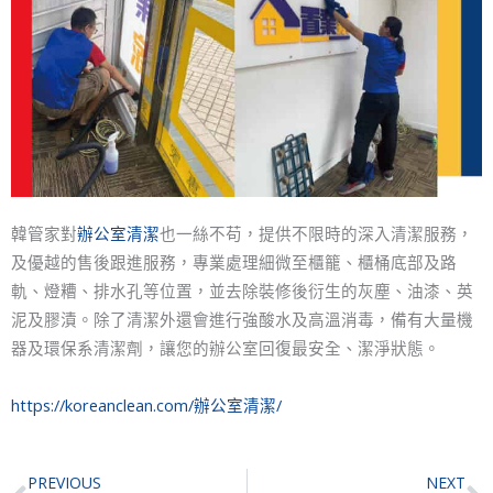
韓管家對
辦公室清潔
也一絲不苟，提供不限時的深入清潔服務，
及優越的售後跟進服務，專業處理細微至櫃籠、櫃桶底部及路
軌、燈糟、排水孔等位置，並去除裝修後衍生的灰塵、油漆、英
泥及膠漬。除了清潔外還會進行強酸水及高溫消毒，備有大量機
器及環保系清潔劑，讓您的辦公室回復最安全、潔淨狀態。
https://koreanclean.com/辦公室清潔/
Prev
N
PREVIOUS
NEXT