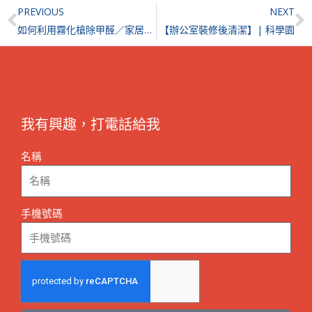
Prev
N
PREVIOUS
NEXT
如何利用霧化槍除甲醛／家居清潔？使用霧化槍消毒時有什麼注意事項？
【辦公室裝修後清潔】| 科學園
我有興趣，打電話給我
名稱
手機號碼