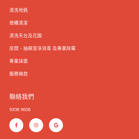
清洗地氈
燈糟清潔
清洗天台及花園
房間、抽屜潔淨消毒 及專業除霉
專業抹窗
服務條款
聯絡我們
9308 9608
F
I
G
a
n
o
c
s
o
e
t
g
b
a
l