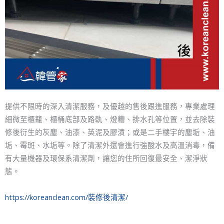
提供不限時的深入清潔服務，及優越的售後跟進服務，專業處理
細微至櫃籠、櫃桶底部及路軌、燈糟、排水孔等位置，並去除裝
修後衍生的灰塵、油漆、英泥及膠漬；或是二手樓宇的塵垢、油
垢、霉斑、水垢等。除了清潔外還會進行強酸水及高溫消毒，備
有大量機器及環保系清潔劑，讓您的住所回復最安全、潔淨狀
態。
https://koreanclean.com/裝修後清潔/