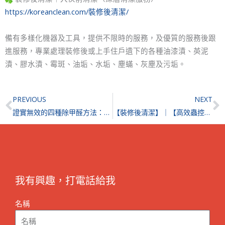
https://koreanclean.com/裝修後清潔/
備有多樣化機器及工具，提供不限時的服務，及優質的服務後跟
進服務，專業處理裝修後或上手住戶遺下的各種油漆漬、英泥
漬、膠水漬、霉斑、油垢、水垢、塵蟎、灰塵及污垢。
Prev
N
PREVIOUS
NEXT
證實無效的四種除甲醛方法：食醋、茶葉、菠蘿、點蠟燭能除甲醛？
【裝修後清潔】｜【高效蟲控防治】| 屯門帝濤灣
我有興趣，打電話給我
名稱