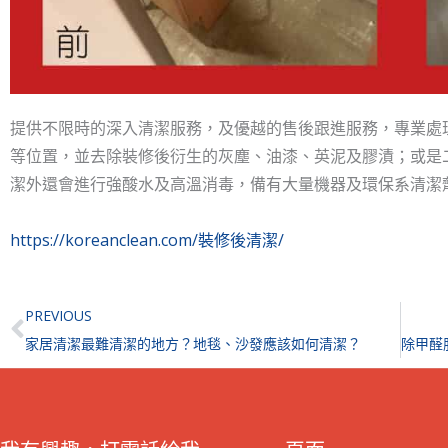
提供不限時的深入清潔服務，及優越的售後跟進服務，專業處
等位置，並去除裝修後衍生的灰塵、油漆、英泥及膠漬；或是
潔外還會進行強酸水及高溫消毒，備有大量機器及環保系清潔
https://koreanclean.com/裝修後清潔/
Prev
PREVIOUS
家居清潔最難清潔的地方？地毯、沙發應該如何清潔？