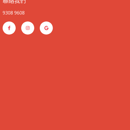
聯絡我們
9308 9608
F
I
G
a
n
o
c
s
o
e
t
g
b
a
l
o
g
e
o
r
k
a
-
m
f