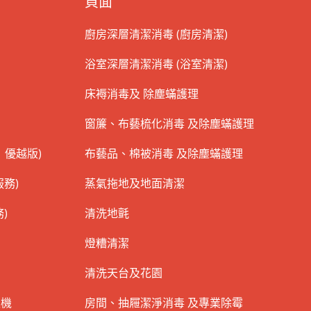
頁面
廚房深層清潔消毒 (廚房清潔)
浴室深層清潔消毒 (浴室清潔)
床褥消毒及 除塵蟎護理
窗簾、布藝梳化消毒 及除塵蟎護理
 優越版)
布藝品、棉被消毒 及除塵蟎護理
務)
蒸氣拖地及地面清潔
)
清洗地氈
燈糟清潔
清洗天台及花園
衣機
房間、抽屜潔淨消毒 及專業除霉