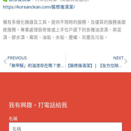
https://koreanclean.com/裝修後清潔/
備有多樣化機器及工具，提供不限時的服務，及優質的服務後跟
進服務，專業處理裝修後或上手住戶遺下的各種油漆漬、英泥
漬、膠水漬、霉斑、油垢、水垢、塵蟎、灰塵及污垢。
Prev
N
PREVIOUS
NEXT
「無甲醛」的油漆存在嗎？使用油漆時這樣做更低甲醛！
【裝修後清潔】| 【全方位除甲醛】| 紅磡半島豪庭
我有興趣，打電話給我
名稱