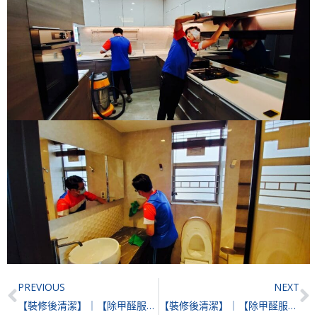
Prev
N
PREVIOUS
NEXT
【裝修後清潔】｜【除甲醛服務】| 藍灣半島
【裝修後清潔】｜【除甲醛服務】｜【滅蟲服務】| 新城市廣場