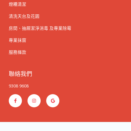
燈糟清潔
清洗天台及花園
房間、抽屜潔淨消毒 及專業除霉
專業抹窗
服務條款
聯絡我們
9308 9608
F
I
G
a
n
o
c
s
o
e
t
g
b
a
l
o
g
e
o
r
k
a