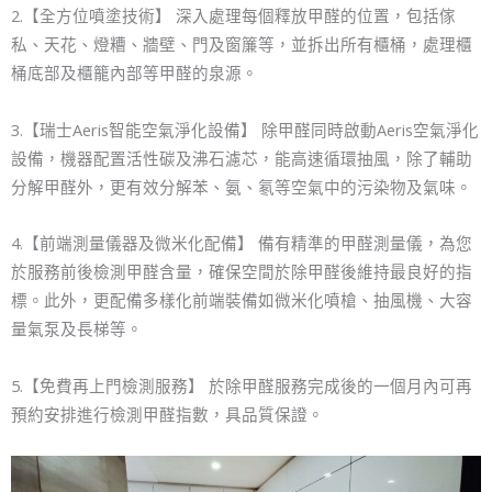
2.【全方位噴塗技術】 深入處理每個釋放甲醛的位置，包括傢
私、天花、燈糟、牆壁、門及窗簾等，並拆出所有櫃桶，處理櫃
桶底部及櫃籠內部等甲醛的泉源。
3.【瑞士Aeris智能空氣淨化設備】 除甲醛同時啟動Aeris空氣淨化
設備，機器配置活性碳及沸石濾芯，能高速循環抽風，除了輔助
分解甲醛外，更有效分解苯、氨、氡等空氣中的污染物及氣味。
4.【前端測量儀器及微米化配備】 備有精準的甲醛測量儀，為您
於服務前後檢測甲醛含量，確保空間於除甲醛後維持最良好的指
標。此外，更配備多樣化前端裝備如微米化噴槍、抽風機、大容
量氣泵及長梯等。
5.【免費再上門檢測服務】 於除甲醛服務完成後的一個月內可再
預約安排進行檢測甲醛指數，具品質保證。