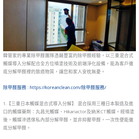
韓管家的專業除甲醛團隊憑藉豐富的除甲醛經驗，以三重混合式
觸媒導入分解配合全方位噴塗技術及前端淨化設備，能為客戶徹
底分解甲醛裡的致癌物質，讓您和家人安枕無憂。
除甲醛服務 :
https://koreanclean.com/除甲醛服務/
1.【三重日本觸媒混合式導入分解】 混合採用三種日本製造及進
口的觸媒藥劑：丸昌光觸媒、Hikariactor及納米CT觸媒。經噴塗
後，觸媒滲透傢私內部分解甲醛，並非抑壓甲醛，一次性便能徹
底分解甲醛。