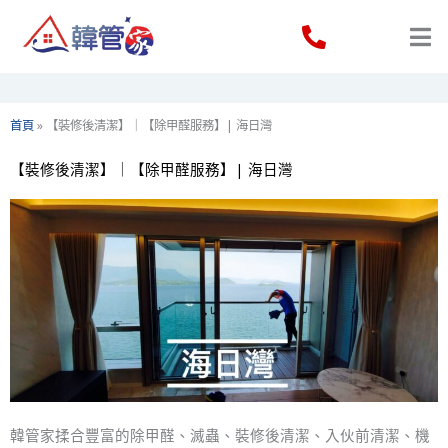
Skip
to
content
首頁
»
【裝修後清潔】｜【除甲醛服務】| 海日灣
【裝修後清潔】｜【除甲醛服務】| 海日灣
韓管家揉合豐富的除甲醛、滅蟲、裝修後清潔、入伙前清潔、機