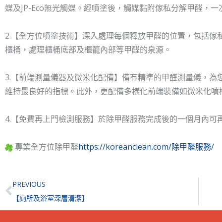
媒及JP-Eco無光觸媒。經噴塗後，觸媒黏附傢私分解甲醛，
2.【全方位噴塗技術】深入處理每個釋放甲醛的位置，包括傢
櫃桶，處理櫃桶底部及櫃籠內部等甲醛的泉源。
3.【前端測量儀器及微米化配備】備有精準的甲醛測量儀，為
維持最良好的指標。此外，更配備多樣化前端裝備如微米化噴
4.【免費再上門檢測服務】於除甲醛服務完成後的一個月內可
專業全方位除甲醛
https://koreanclean.com/除甲醛服務/
Prev
PREVIOUS
【廁所及浴室深層清潔】