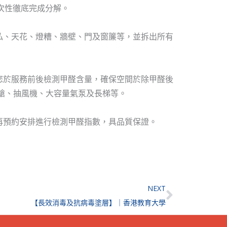
一次性徹底完成分解。
私、天花、燈糟、牆壁、門及窗簾等，並拆出所有
您於服務前後檢測甲醛含量，確保空間於除甲醛後
槍、抽風機、大容量氣泵及長梯等。
再預約安排進行檢測甲醛指數，具品質保證。
Next
NEXT
【長效消毒及抗病毒塗層】｜香港教育大學