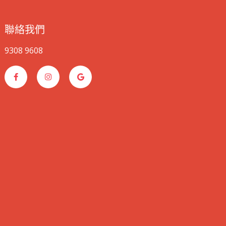
聯絡我們
9308 9608
F
I
G
a
n
o
c
s
o
e
t
g
b
a
l
o
g
e
o
r
k
a
-
m
f