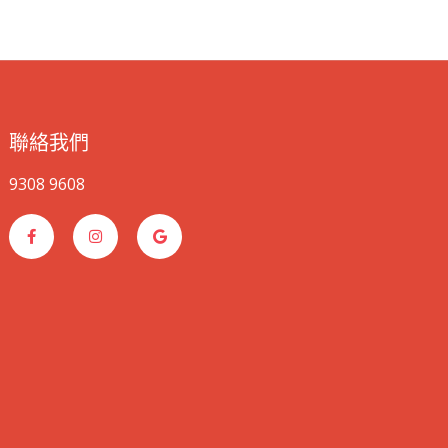
聯絡我們
9308 9608
F
I
G
a
n
o
c
s
o
e
t
g
b
a
l
o
g
e
o
r
k
a
-
m
f