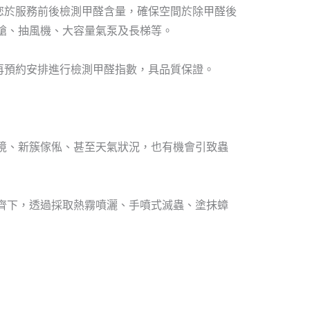
您於服務前後檢測甲醛含量，確保空間於除甲醛後
槍、抽風機、大容量氣泵及長梯等。
再預約安排進行檢測甲醛指數，具品質保證。
境、新簇傢俬、甚至天氣狀況，也有機會引致蟲
齊下，透過採取熱霧噴灑、手噴式滅蟲、塗抹蟑