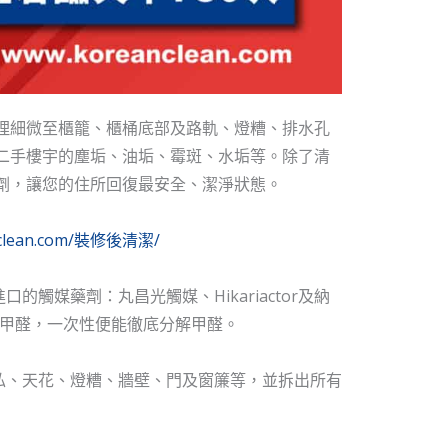
理細微至櫃籠、櫃桶底部及路軌、燈糟、排水孔
二手樓宇的塵垢、油垢、霉斑、水垢等。除了清
劑，讓您的住所回復最安全、潔淨狀態。
anclean.com/裝修後清潔/
觸媒藥劑：丸昌光觸媒、Hikariactor及納
壓甲醛，一次性便能徹底分解甲醛。
私、天花、燈糟、牆壁、門及窗簾等，並拆出所有