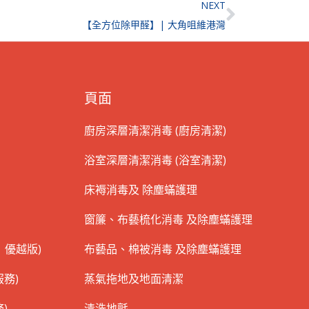
Next
NEXT
【全方位除甲醛】| 大角咀維港灣
頁面
廚房深層清潔消毒 (廚房清潔)
浴室深層清潔消毒 (浴室清潔)
床褥消毒及 除塵蟎護理
窗簾、布藝梳化消毒 及除塵蟎護理
 優越版)
布藝品、棉被消毒 及除塵蟎護理
務)
蒸氣拖地及地面清潔
)
清洗地氈