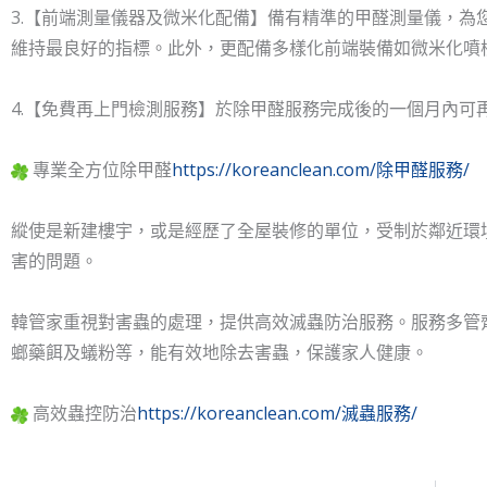
3.【前端測量儀器及微米化配備】備有精準的甲醛測量儀，為
維持最良好的指標。此外，更配備多樣化前端裝備如微米化噴
4.【免費再上門檢測服務】於除甲醛服務完成後的一個月內可
專業全方位除甲醛
https://koreanclean.com/除甲醛服務/
縱使是新建樓宇，或是經歷了全屋裝修的單位，受制於鄰近環
害的問題。
韓管家重視對害蟲的處理，提供高效滅蟲防治服務。服務多管
螂藥餌及蟻粉等，能有效地除去害蟲，保護家人健康。
高效蟲控防治
https://koreanclean.com/滅蟲服務/