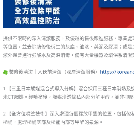
提供不限時的深入清潔服務，及優越的售後跟進服務，專業處
等位置，並去除裝修後衍生的灰塵、油漆、英泥及膠漬；或是
潔外還會進行強酸水及高溫消毒，備有大量機器及環保系清潔
裝修後清潔｜入伙前清潔（深層清潔服務）
https://kore
1.【三重日本觸媒混合式導入分解】混合採用三種日本製造及進口的
米CT觸媒。經噴塗後，觸媒滲透傢私內部分解甲醛，並非抑
2.【全方位噴塗技術】深入處理每個釋放甲醛的位置，包括傢
櫃桶，處理櫃桶底部及櫃籠內部等甲醛的泉源。