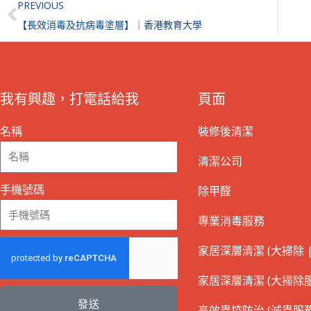
Prev
PREVIOUS
【長效消毒及抗病毒塗層】｜香港教育大學
我有興趣，打電話給我
頁面
名稱
裝修後清潔
清潔公司
手機號碼
除甲醛
專業消毒服務
家居深層清潔 (大掃除 |
家居深層清潔 (大掃除服
發送
高效蟲控防治 (滅蟲服務