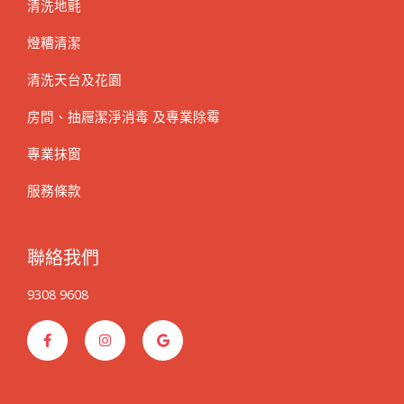
清洗地氈
燈糟清潔
清洗天台及花園
房間、抽屜潔淨消毒 及專業除霉
專業抹窗
服務條款
聯絡我們
9308 9608
F
I
G
a
n
o
c
s
o
e
t
g
b
a
l
o
g
e