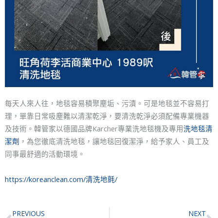
每天人來人往，地毯容易積聚塵垢、污漬。可是地毯並不容易打
理，單靠日常吸塵難以清潔乾淨，要清洗乾淨必須配備專業機器
及技術。韓管家以德國品牌Karcher專業洗地毯機及專用
洗地毯清
潔劑
，為您徹底清洗地毯，讓地毯回復潔淨，給予家人、員工及
同事最舒適的活動環境。
https://koreanclean.com/清洗地氈/
Prev
N
PREVIOUS
NEXT