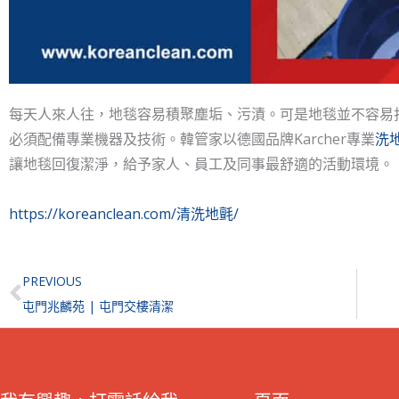
每天人來人往，地毯容易積聚塵垢、污漬。可是地毯並不容易
必須配備專業機器及技術。韓管家以德國品牌Karcher專業
洗
讓地毯回復潔淨，給予家人、員工及同事最舒適的活動環境。
https://koreanclean.com/清洗地氈/
Prev
PREVIOUS
屯門兆麟苑 | 屯門交樓清潔