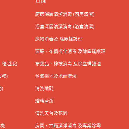
頁面
廚房深層清潔消毒 (廚房清潔)
浴室深層清潔消毒 (浴室清潔)
床褥消毒及 除塵蟎護理
窗簾、布藝梳化消毒 及除塵蟎護理
 優越版)
布藝品、棉被消毒 及除塵蟎護理
務)
蒸氣拖地及地面清潔
)
清洗地氈
燈糟清潔
清洗天台及花園
衣機
房間、抽屜潔淨消毒 及專業除霉