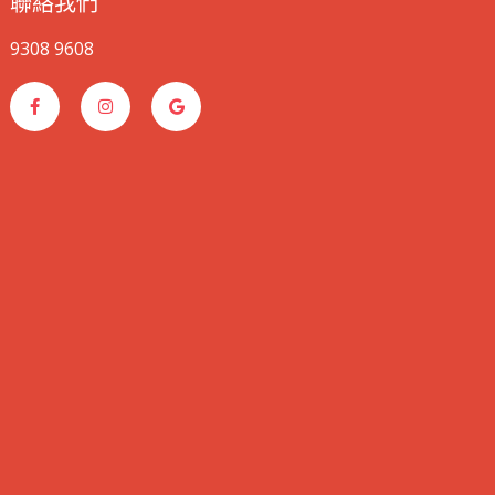
聯絡我們
9308 9608
F
I
G
a
n
o
c
s
o
e
t
g
b
a
l
o
g
e
o
r
k
a
-
m
f