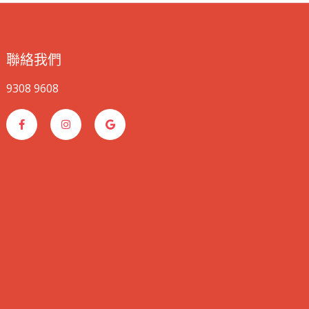
聯絡我們
9308 9608
F
I
G
a
n
o
c
s
o
e
t
g
b
a
l
o
g
e
o
r
k
a
-
m
f