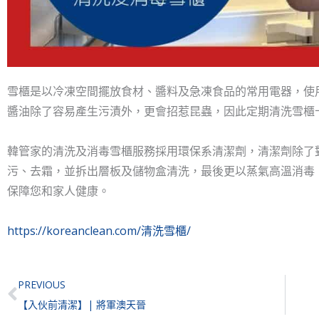
雪櫃是以冷凍空間擺放食材、醬料及急凍食品的常用電器，使
醬油除了容易產生污漬外，更會招惹昆蟲，因此定期清洗雪櫃
韓管家的清洗及消毒雪櫃服務採用環保系清潔劑，清潔劑除了
污、去霜，並拆出層板及儲物盒清洗，最後更以蒸氣高溫消毒
保障您和家人健康。
https://koreanclean.com/清洗雪櫃/
Prev
PREVIOUS
【入伙前清潔】| 將軍澳天晉