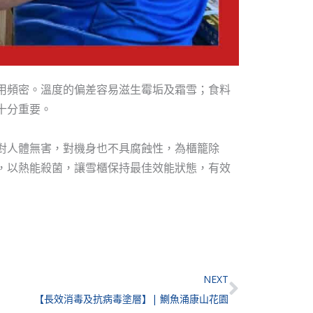
用頻密。溫度的偏差容易滋生霉垢及霜雪；食料
十分重要。
對人體無害，對機身也不具腐蝕性，為櫃籠除
，以熱能殺菌，讓雪櫃保持最佳效能狀態，有效
Next
NEXT
【長效消毒及抗病毒塗層】| 鰂魚涌康山花園