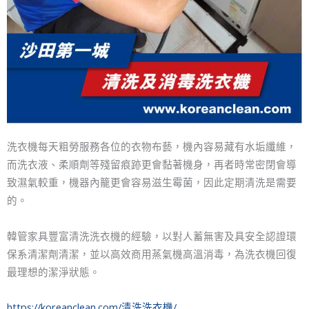
洗衣機每天粗勞服務各位的衣物布藝，機內容易藏有水垢纖維，
而洗衣液、柔順劑等殘留痕跡更會黏著機身，再者時常密閉會導
致濕氣較重，機器內籠更會容易滋生霉菌，因此定期清洗是需要
的。
韓管家具豐富清洗洗衣機的經驗，以對人蓄無害及具安全認證環
保系清潔劑清潔，並以高效商用蒸氣機高溫消毒，為洗衣機回復
最理想的潔淨狀態。
https://koreanclean.com/清洗洗衣機/