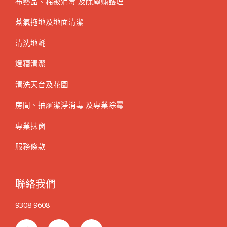
布藝品、棉被消毒 及除塵蟎護理
蒸氣拖地及地面清潔
清洗地氈
燈糟清潔
清洗天台及花園
房間、抽屜潔淨消毒 及專業除霉
專業抹窗
服務條款
聯絡我們
9308 9608
F
I
G