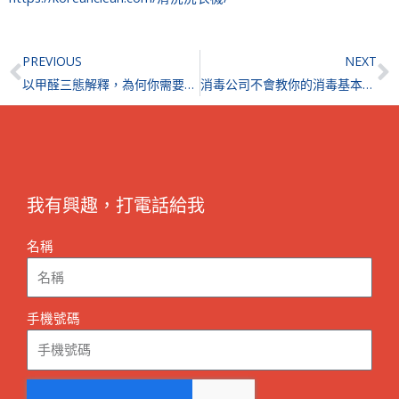
Prev
N
PREVIOUS
NEXT
以甲醛三態解釋，為何你需要除甲醛服務？三個選擇除甲醛服務的要點？
消毒公司不會教你的消毒基本知識，查看 3 件事即可監察消毒公司？
我有興趣，打電話給我
名稱
手機號碼