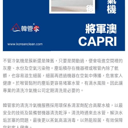
不管冷氣機是簇新還是陳舊，只要是開動過，便會吸進空間裡的
灰塵、水份及空氣污染物。塵垢積存在機器裡或喉管內除了骯
髒，也容易滋生細菌，細菌再透過機器在空氣中傳播，危害家人
健康。於喉管黏附的塵垢更容易堵塞水管，有滴水風險。因此讓
專業的清洗冷氣機公司定期清洗是必要的。
韓管家的清洗冷氣機服務採用環保系清潔劑配合高壓水槍，以最
安全的技術及裝備替機器清洗乾淨。清洗時通來去水管，解決水
垢淤塞的問題，最後更以蒸氣高溫消毒，以熱能殺菌，有效保障
您和家人健康。