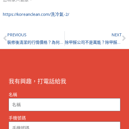
https://koreanclean.com/洗冷氣-2/
Prev
N
PREVIOUS
NEXT
裝修後清潔的行情價格？為何入伙前清潔是一般家居清潔無法媲美的呢？
除甲醛公司不是萬能？除甲醛服務的盲點，施工前後是否需要清潔？
我有興趣，打電話給我
名稱
手機號碼