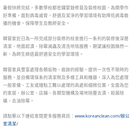
暑假快將完結，多數學校都密鑼緊鼓修葺及裝修校園，為開學作
好準備。面對病毒威脅，舒適及潔淨的學習環境有助降低病毒散
播的機會，保障學生及教師安全。
韓管家近日為一所完成部分裝修的校舍進行一系列的裝修後深層
清潔、地面起漬、除霉滅蟲及清洗地毯服務，期望讓校園煥然一
新，為師生締造最舒適安全的學習環境。
韓管家具豐富處理各類垢物、痕跡的經驗，提供一次性不限時的
服務，並自備環保系的清潔劑及多樣工具和機器，深入為您處理
一般家傭、工友或鐘點工難以處理的高處和細微位置，全面為您
的家居、辦公室、店鋪、各類型機構及場地除塵去漬、殺菌除
蟎、去油除霉。
請點擊以下連結查閱更多服務資訊：
www.koreanclean.com/辦公
室清潔/