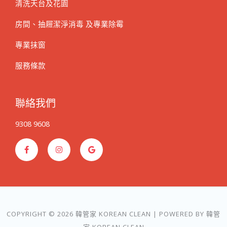
清洗天台及花園
房間、抽屜潔淨消毒 及專業除霉
專業抹窗
服務條款
聯絡我們
9308 9608
F
I
G
a
n
o
c
s
o
e
t
g
b
a
l
o
g
e
o
r
k
a
-
m
f
COPYRIGHT © 2026 韓管家 KOREAN CLEAN | POWERED BY 韓管