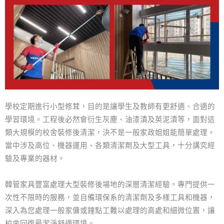
學校定期進行小型修茸，目的是讓學生及教師有更舒適、合適的
學習環境。工程後必然會衍生灰塵、油漆漬及英泥漬等，面對這
類大規模的校舍裝修後清潔，決不是一般家政姐姐能簡單處理。
當中涉及高位、機器運用、各類清潔劑及大型工具，十分講究經
驗及專業的器材。
韓管家具豐富處理大型裝修後場地的深層清潔經驗。專門提供一
次性不限時的服務，並自備環保系的清潔劑及多樣工具和機器，
深入為您處理一般家傭或鐘點工難以處理的高處和細微位置，讓
校舍回復最潔淨舒適環境。