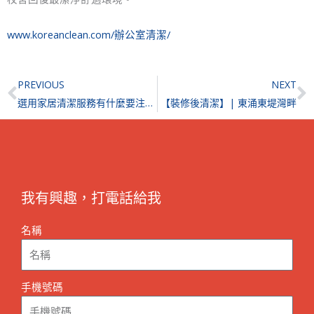
www.koreanclean.com/辦公室清潔/
Prev
N
PREVIOUS
NEXT
選用家居清潔服務有什麼要注意？安頓屋內寵物、保管貴重財物⋯⋯
【裝修後清潔】| 東涌東堤灣畔
我有興趣，打電話給我
名稱
手機號碼