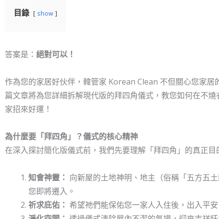
目錄
show
答案是：
絕對可以！
作為您的家居好伙伴，韓管家 Korean Clean 不但關心
篇文章將為您詳細拆解現代版的拜四角儀式，教您如何在不燒
家招來好運！
為什麼要「拜四角」？儀式的核心精神
在深入探討簡化版儀式前，我們先要理解「拜四角」的真正目
知會神靈：
向新屋的土地神明、地主（俗稱「五方五土
您即將遷入。
祈求庇佑：
希望祂們能保佑您一家人入住後，出入平安
淨化空間：
透過儀式清除屋內不潔的氣場，迎來吉祥旺