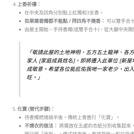
上香祈禱：
在中央及四角分別點上紅燭和3支香。
如果連香燭都不能點 / 拜四角不燒香：
可以雙手合
由屋主開始，手持香燭(或雙手合十)，從大廳中央
「敬請此屋的土地神明、五方五土龍神、各方眾
家人 [家庭成員姓名]，即將遷入此單位 [新
成敬意。希望各位能庇佑我哋一家老少，出
旺。」
化寶 (替代步驟)：
待香燭燃燒過半後，傳統上會進行「化寶」。
不燒衣的做法：
將擺放在五處的衣紙分別收集起來