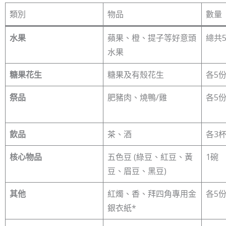
類別
物品
數量
水果
蘋果、橙、提子等好意頭
總共5
水果
糖果花生
糖果及有殼花生
各5
祭品
肥豬肉、燒鴨/雞
各5份
飲品
茶、酒
各3
核心物品
五色豆 (綠豆、紅豆、黃
1碗
豆、眉豆、黑豆)
其他
紅燭、香、拜四角專用金
各5
銀衣紙*