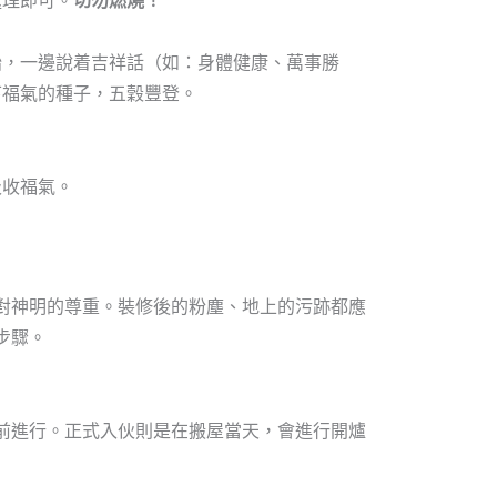
處理即可。
切勿燃燒！
始，一邊說着吉祥話（如：身體健康、萬事勝
下福氣的種子，五穀豐登。
吸收福氣。
對神明的尊重。裝修後的粉塵、地上的污跡都應
步驟。
前進行。正式入伙則是在搬屋當天，會進行開爐