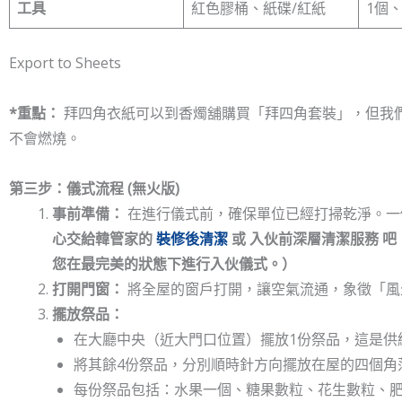
工具
紅色膠桶、紙碟/紅紙
1個、
Export to Sheets
*重點：
拜四角衣紙可以到香燭舖購買「拜四角套裝」，但我
不會燃燒。
第三步：儀式流程 (無火版)
事前準備：
在進行儀式前，確保單位已經打掃乾淨。一
心交給韓管家的
裝修後清潔
或 入伙前深層清潔服務 
您在最完美的狀態下進行入伙儀式。）
打開門窗：
將全屋的窗戶打開，讓空氣流通，象徵「風
擺放祭品：
在大廳中央（近大門口位置）擺放1份祭品，這是供
將其餘4份祭品，分別順時針方向擺放在屋的四個角
每份祭品包括：水果一個、糖果數粒、花生數粒、