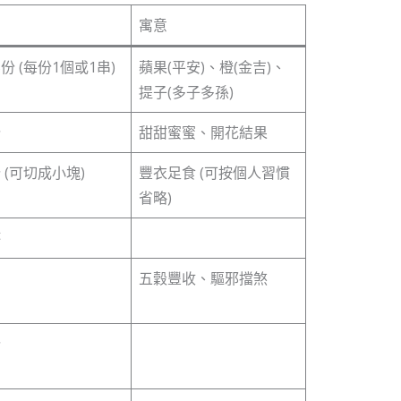
寓意
份 (每份1個或1串)
蘋果(平安)、橙(金吉)、
提子(多子多孫)
份
甜甜蜜蜜、開花結果
 (可切成小塊)
豐衣足食 (可按個人習慣
省略)
杯
五穀豐收、驅邪擋煞
份