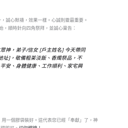
十，誠心默禱，效果一樣。心誠則靈最重要。
開始，順時針向四角祭拜，並誠心稟告：
神，弟子/信女 [戶主姓名] 今天帶同
屋地址]，敬備粗茶淡飯、香燭祭品，不
入平安、身體健康、工作順利、家宅興
，用一個膠袋裝好。這代表您已經「奉獻」了，神