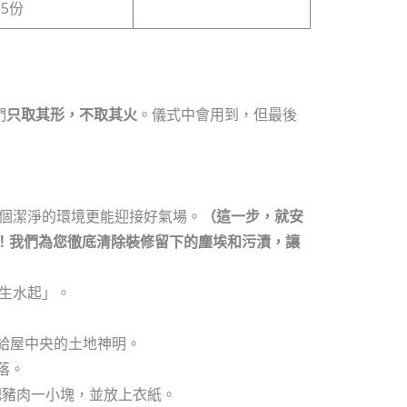
5份
們
只取其形，不取其火
。儀式中會用到，但最後
個潔淨的環境更能迎接好氣場。
（這一步，就安
吧！我們為您徹底清除裝修留下的塵埃和污漬，讓
生水起」。
給屋中央的土地神明。
落。
肥豬肉一小塊，並放上衣紙。