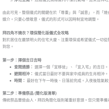
由此可見，整個儀式的關鍵在於「尊重」與「誠意」，而「燒
媒介。只要心懷敬意，儀式的形式可以因時制宜地調整。
拜四角不燒衣？環保簡化版儀式全攻略
對於居住在嚴禁明火的住宅大廈、注重環保或希望儀式一切從
到您。
第一步：擇個吉日吉時
查閱通勝：
選擇一個「宜移徙」、「宜入宅」的吉日。
避開相沖：
儀式當日最好不要與家中成員的生肖相沖。
時間：
最好在下午一時後、日落前完成。入夜後陰氣較
第二步：準備祭品 (簡化版清單)
傳統祭品豐儉由人，拜四角簡化版則著重好意頭。您只需準備