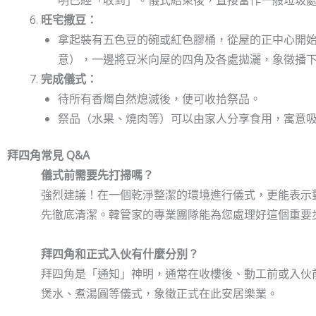
明已經「收到」。儀式結束後，直接當作一般垃圾
旺宅撒豆：
拿起裝有五色豆的碗或紅色膠桶，從屋的正中心開
意），一邊將豆米向屋的四角及各處拋灑，象徵播
完成儀式：
待所有香燭自然熄滅後，便可收拾祭品。
祭品（水果、燒肉等）可以由家人分享食用，寓意
拜四角常見 Q&A
儀式前需要先打掃嗎？
強烈建議！在一個乾淨整潔的環境進行儀式，更能表示
先徹底清潔。韓管家的專業團隊能為您處理好這個重要
拜四角和正式入伙有什麼分別？
拜四角是「通知」神明，通常在收樓後、動工前或入伙
煲水、煮湯圓等儀式，象徵正式在此安居樂業。